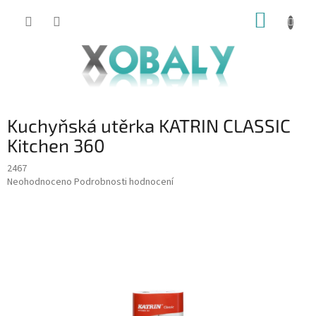
Přejít
NÁKUP
na
KOŠÍK
obsah
Kuchyňská utěrka KATRIN CLASSIC
Kitchen 360
2467
Průměrné
Neohodnoceno
Podrobnosti hodnocení
hodnocení
produktu
je
0,0
z
5
hvězdiček.