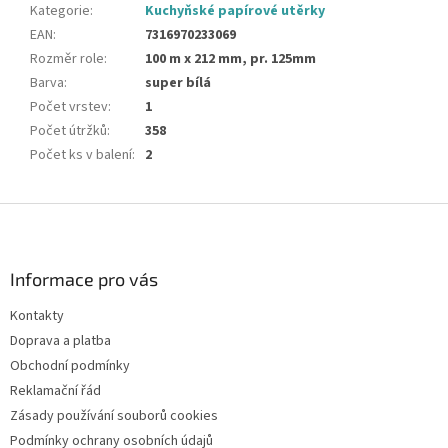
Kategorie
:
Kuchyňské papírové utěrky
EAN
:
7316970233069
Rozměr role
:
100 m x 212 mm, pr. 125mm
Barva
:
super bílá
Počet vrstev
:
1
Počet útržků
:
358
Počet ks v balení
:
2
Z
á
p
a
Informace pro vás
t
Kontakty
í
Doprava a platba
Obchodní podmínky
Reklamační řád
Zásady používání souborů cookies
Podmínky ochrany osobních údajů