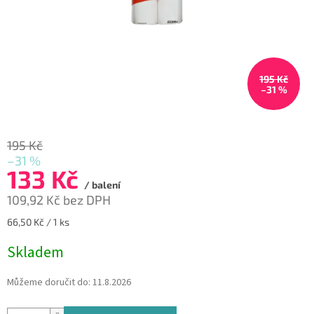
195 Kč
–31 %
195 Kč
–31 %
133 Kč
/ balení
109,92 Kč bez DPH
Měrná
66,50 Kč / 1 ks
cena:
Skladem
Můžeme doručit do:
11.8.2026