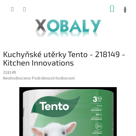
Přejít
NÁKUP
na
KOŠÍK
obsah
Kuchyňské utěrky Tento - 218149 -
Kitchen Innovations
218149
Průměrné
Neohodnoceno
Podrobnosti hodnocení
hodnocení
produktu
je
0,0
z
5
hvězdiček.