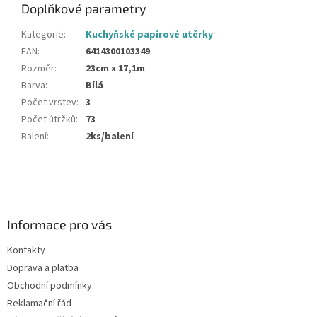
Doplňkové parametry
Kategorie
:
Kuchyňské papírové utěrky
EAN
:
6414300103349
Rozměr
:
23cm x 17,1m
Barva
:
Bílá
Počet vrstev
:
3
Počet útržků
:
73
Balení
:
2ks/balení
Z
á
p
a
Informace pro vás
t
Kontakty
í
Doprava a platba
Obchodní podmínky
Reklamační řád