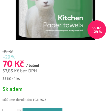
99 Kč
–29 %
99 Kč
–29 %
70 Kč
/ balení
57,85 Kč bez DPH
Měrná
35 Kč / 1 ks
cena:
Skladem
Můžeme doručit do:
10.8.2026