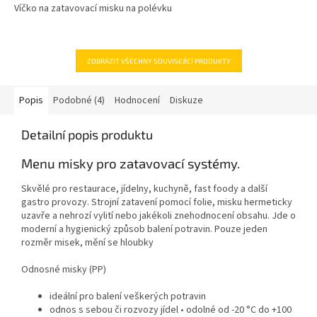
Víčko na zatavovací misku na polévku
ZOBRAZIT VŠECHNY SOUVISEJÍCÍ PRODUKTY
Popis
Podobné (4)
Hodnocení
Diskuze
Detailní popis produktu
Menu misky pro zatavovací systémy.
Skvělé pro restaurace, jídelny, kuchyně, fast foody a další
gastro provozy.
Strojní
zatavení pomocí folie
, misku hermeticky
uzavře a nehrozí vylití nebo jakékoli znehodnocení obsahu. Jde o
moderní a hygienický
způsob balení potravin. Pouze jeden
rozměr misek, mění se
hloubky
Odnosné misky (PP)
ideální pro balení veškerých potravin
odnos s sebou či rozvozy jídel • odolné od -20 °C do +100