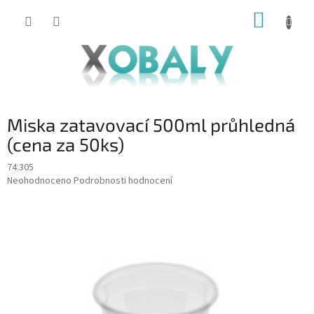
Přejít
NÁKUP
na
KOŠÍK
obsah
Miska zatavovací 500ml průhledná
(cena za 50ks)
74.305
Průměrné
Neohodnoceno
Podrobnosti hodnocení
hodnocení
produktu
je
0,0
z
5
hvězdiček.