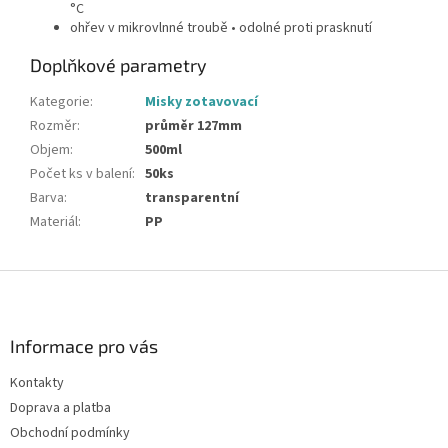
°C
ohřev v mikrovlnné troubě • odolné proti prasknutí
Doplňkové parametry
Kategorie
:
Misky zotavovací
Rozměr
:
průměr 127mm
Objem
:
500ml
Počet ks v balení
:
50ks
Barva
:
transparentní
Materiál
:
PP
Z
á
p
a
Informace pro vás
t
Kontakty
í
Doprava a platba
Obchodní podmínky