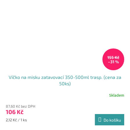
155 Kč
–31 %
Víčko na misku zatavovací 350-500ml trasp. (cena za
50ks)
Skladem
87,60 Kč bez DPH
106 Kč
Měrná
2,12 Kč / 1 ks
Do košíku
cena: