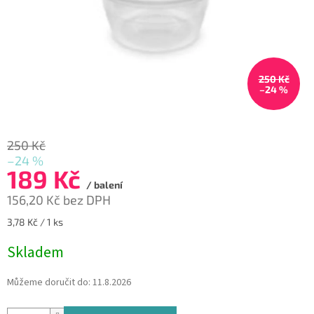
250 Kč
–24 %
250 Kč
–24 %
189 Kč
/ balení
156,20 Kč bez DPH
Měrná
3,78 Kč / 1 ks
cena:
Skladem
Můžeme doručit do:
11.8.2026