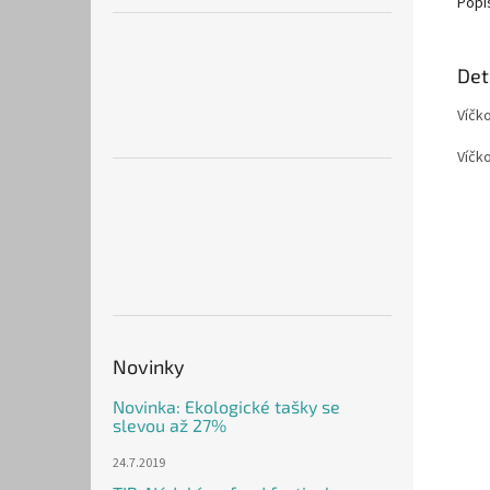
Popi
Det
Víčk
Víčk
Novinky
Novinka: Ekologické tašky se
slevou až 27%
24.7.2019