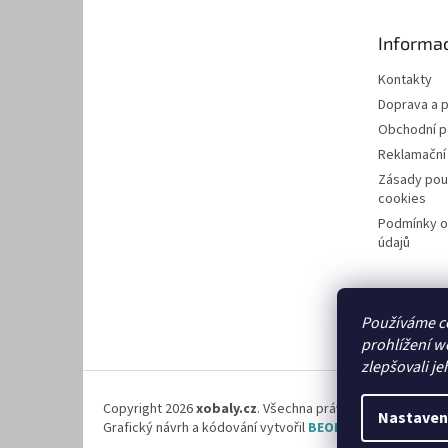
a
t
Informac
í
Kontakty
Doprava a p
Obchodní 
Reklamační
Zásady pou
cookies
Podmínky o
údajů
Používáme c
prohlížení w
zlepšovali je
Copyright 2026
xobaly.cz
. Všechna práva vyhrazena.
Nastaven
Grafický návrh a kódování vytvořil
BEOM.cz
.