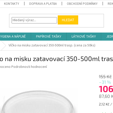
KONTAKTY
DOPRAVA A PLATBA
OBCHODNÍ PODMÍNKY
REK
HLEDAT
YGIENA A NÁPLNĚ
PAPÍROVÉ TAŠKY
LÁTKOVÉ TAŠKY
JED
Víčko na misku zatavovací 350-500ml trasp. (cena za 50ks)
o na misku zatavovací 350-500ml trasp
né
noceno
Podrobnosti hodnocení
ní
u
155 Kč
–31 %
106
87,60 
ek.
Měrná
2,12 Kč / 
cena: