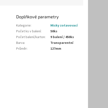
Doplňkové parametry
Kategorie
:
Misky zotavovací
Počet ks v balení
:
50ks
Počet balení/karton
:
9 balení / 450ks
Barva
:
Transparentní
Průměr
:
127mm