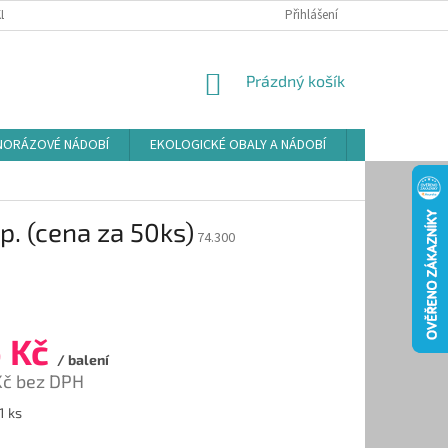
LAMAČNÍ ŘÁD
ZÁSADY POUŽÍVÁNÍ SOUBORŮ COOKIES
Přihlášení
PODMÍNKY O
NÁKUPNÍ
Prázdný košík
KOŠÍK
NORÁZOVÉ NÁDOBÍ
EKOLOGICKÉ OBALY A NÁDOBÍ
OSVĚŽOVAČE
. (cena za 50ks)
74.300
 Kč
/ balení
Kč bez DPH
1 ks