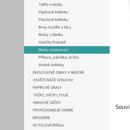
n
Talíře a misky
e
Papírové kelímky
l
Plastové kelímky
Boxy na jídlo a tácy
Misky z hliníku
Vaničky hranaté
Misky zotavovací
Příbory, párátka, brčka
Vratné kelímky
EKOLOGICKÉ OBALY A NÁDOBÍ
OSVĚŽOVAČE VZDUCHU
PAPÍROVÉ OBALY
TAŠKY, SÁČKY, FOLIE
VAKUOVÉ SÁČKY
Souvi
PROFESIONÁLNÍ CHEMIE
DROGERIE
HOTELOVÁ MÝDLA