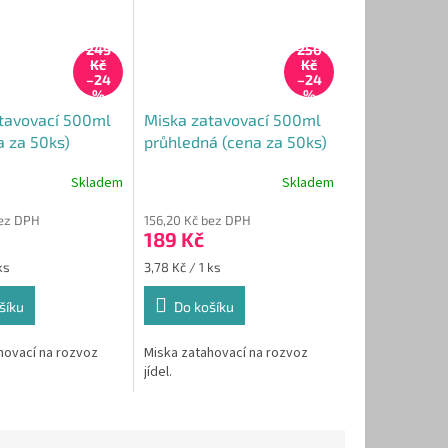
249
250
Kč
Kč
–24
–24
%
%
tavovací 500ml
Miska zatavovací 500ml
a za 50ks)
průhledná (cena za 50ks)
Skladem
Skladem
bez DPH
156,20 Kč bez DPH
189 Kč
Měrná
ks
3,78 Kč / 1 ks
cena:
šíku
Do košíku
hovací na rozvoz
Miska zatahovací na rozvoz
jídel.