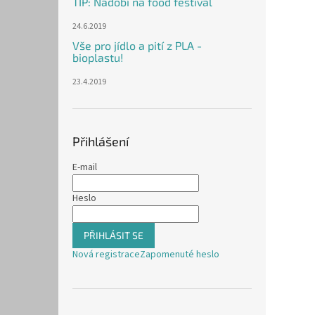
TIP: Nádobí na food festival
24.6.2019
Vše pro jídlo a pití z PLA -
bioplastu!
23.4.2019
Přihlášení
E-mail
Heslo
PŘIHLÁSIT SE
Nová registrace
Zapomenuté heslo