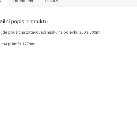
s
Hodnocení
Diskuze
ailní popis produktu
o jde použít na zatavovací misku na polévku 350 a 500ml.
o má průměr 127mm