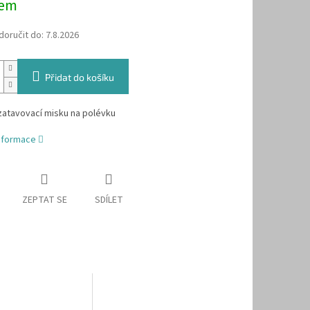
dem
oručit do:
7.8.2026
Přidat do košíku
zatavovací misku na polévku
informace
ZEPTAT SE
SDÍLET