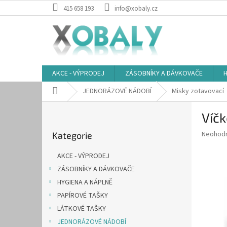
Přejít
415 658 193
info@xobaly.cz
na
obsah
AKCE - VÝPRODEJ
ZÁSOBNÍKY A DÁVKOVAČE
H
Domů
JEDNORÁZOVÉ NÁDOBÍ
Misky zotavovací
P
Víčk
o
Přeskočit
s
Průměr
Neohod
Kategorie
kategorie
t
hodnoce
r
produkt
AKCE - VÝPRODEJ
a
je
ZÁSOBNÍKY A DÁVKOVAČE
0,0
n
z
HYGIENA A NÁPLNĚ
n
5
í
PAPÍROVÉ TAŠKY
hvězdič
p
LÁTKOVÉ TAŠKY
a
JEDNORÁZOVÉ NÁDOBÍ