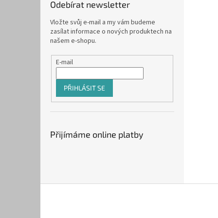
Odebírat newsletter
Vložte svůj e-mail a my vám budeme
zasílat informace o nových produktech na
našem e-shopu.
E-mail
PŘIHLÁSIT SE
Přijímáme online platby
Z
á
p