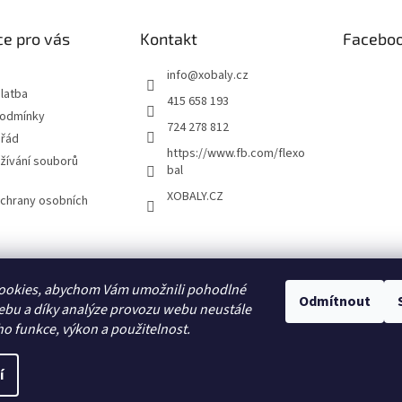
e pro vás
Kontakt
Facebo
info
@
xobaly.cz
latba
415 658 193
podmínky
724 278 812
 řád
https://www.fb.com/flexo
žívání souborů
bal
XOBALY.CZ
chrany osobních
FLEXOBAL
KATRIN
ookies, abychom Vám umožnili pohodlné
Odmítnout
ebu a díky analýze provozu webu neustále
ho funkce, výkon a použitelnost.
í