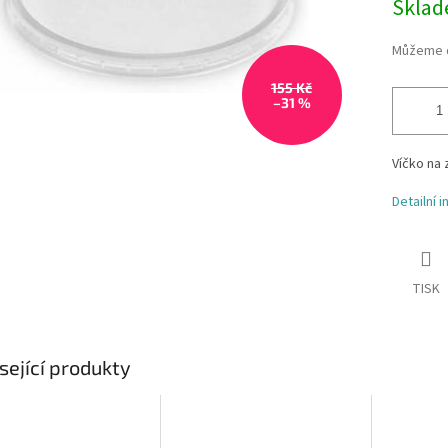
Skla
Můžeme d
155 Kč
–31 %
Víčko na 
Detailní 
TISK
sející produkty