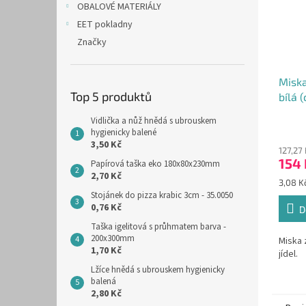
OBALOVÉ MATERIÁLY
EET pokladny
Značky
Miska
Top 5 produktů
bílá 
Vidlička a nůž hnědá s ubrouskem
hygienicky balené
3,50 Kč
127,27
154 
Papírová taška eko 180x80x230mm
2,70 Kč
Měrná
3,08 Kč
cena:
Stojánek do pizza krabic 3cm - 35.0050
0,76 Kč
D
Taška igelitová s průhmatem barva -
200x300mm
Miska 
1,70 Kč
jídel.
Lžíce hnědá s ubrouskem hygienicky
balená
2,80 Kč