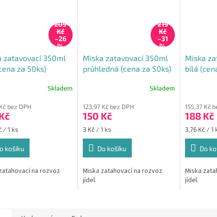
209
219
Kč
Kč
–26
–31
%
%
 zatavovací 350ml
Miska zatavovací 350ml
Miska za
(cena za 50ks)
průhledná (cena za 50ks)
bílá (cen
Skladem
Skladem
Průměrné
hodnocení
 Kč bez DPH
123,97 Kč bez DPH
155,37 Kč 
produktu
Kč
150 Kč
188 Kč
je
5,0
Měrná
Měrná
 / 1 ks
3 Kč / 1 ks
3,76 Kč / 1 
z
cena:
cena:
5
o košíku
Do košíku
Do ko
hvězdiček.
zatahovací na rozvoz
Miska zatahovací na rozvoz
Miska zata
jídel.
jídel.