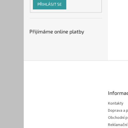
PŘIHLÁSIT SE
Přijímáme online platby
Z
á
p
a
t
Informac
í
Kontakty
Doprava a p
Obchodní 
Reklamační