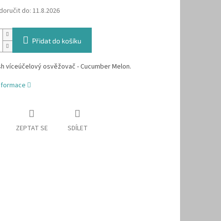
oručit do:
11.8.2026
Přidat do košíku
sh víceúčelový osvěžovač - Cucumber Melon.
informace
ZEPTAT SE
SDÍLET