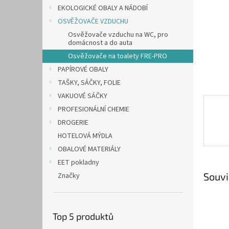
n
EKOLOGICKÉ OBALY A NÁDOBÍ
e
OSVĚŽOVAČE VZDUCHU
l
Osvěžovače vzduchu na WC, pro
domácnost a do auta
Osvěžovače na toalety FRE-PRO
PAPÍROVÉ OBALY
TAŠKY, SÁČKY, FOLIE
VAKUOVÉ SÁČKY
PROFESIONÁLNÍ CHEMIE
DROGERIE
HOTELOVÁ MÝDLA
OBALOVÉ MATERIÁLY
EET pokladny
Souvi
Značky
Top 5 produktů