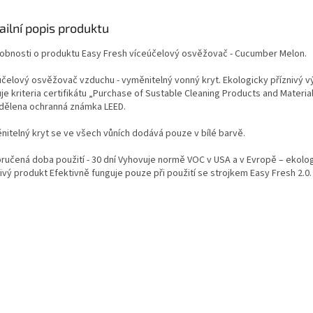
ailní popis produktu
obnosti o produktu Easy Fresh víceúčelový osvěžovač - Cucumber Melon.
účelový osvěžovač vzduchu - vyměnitelný vonný kryt. Ekologicky příznivý v
je kriteria certifikátu „Purchase of Sustable Cleaning Products and Material
dělena ochranná známka LEED.
nitelný kryt se ve všech vůních dodává pouze v bílé barvě.
ručená doba použití - 30 dní Vyhovuje normě VOC v USA a v Evropě – ekolo
ivý produkt Efektivně funguje pouze při použití se strojkem Easy Fresh 2.0.