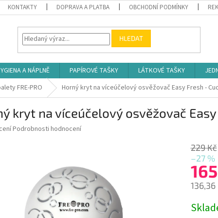
KONTAKTY
DOPRAVA A PLATBA
OBCHODNÍ PODMÍNKY
REK
HLEDAT
YGIENA A NÁPLNĚ
PAPÍROVÉ TAŠKY
LÁTKOVÉ TAŠKY
JED
oalety FRE-PRO
Horný kryt na víceúčelový osvěžovač Easy Fresh - C
ný kryt na víceúčelový osvěžovač Eas
né
cení
Podrobnosti hodnocení
ní
u
229 Kč
–27 %
165
136,36
ek.
Měrná
Skla
cena: