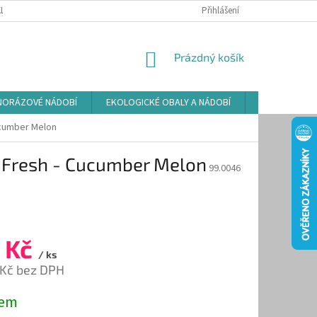
LAMAČNÍ ŘÁD
ZÁSADY POUŽÍVÁNÍ SOUBORŮ COOKIES
Přihlášení
PODMÍNKY O
NÁKUPNÍ
Prázdný košík
KOŠÍK
NORÁZOVÉ NÁDOBÍ
EKOLOGICKÉ OBALY A NÁDOBÍ
OSVĚŽOVAČE
ucumber Melon
y Fresh - Cucumber Melon
99.0046
 Kč
/ ks
 Kč bez DPH
dem