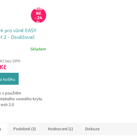
450
Kč
–24
%
ek pro vůně EASY
H 2 - Osvěžovač
hu pro všechny typy
Skladem
iéru
 Kč bez DPH
 Kč
o košíku
k s použitím
telného vonného krytu
resh 2.0
s
Podobné (3)
Hodnocení (1)
Diskuze