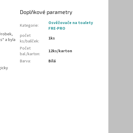
Doplňkové parametry
Osvěžovače na toalety
Kategorie
:
FRE-PRO
ýrobek,
počet
1ks
s“ a byla
ks/balíček
:
Počet
12ks/karton
bal./karton
:
Barva
:
Bílá
gicky