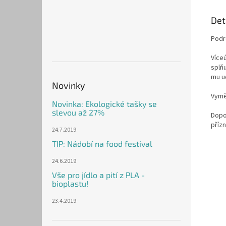
Det
Podr
Více
splňu
mu u
Novinky
Vymě
Novinka: Ekologické tašky se
slevou až 27%
Dopo
přízn
24.7.2019
TIP: Nádobí na food festival
24.6.2019
Vše pro jídlo a pití z PLA -
bioplastu!
23.4.2019