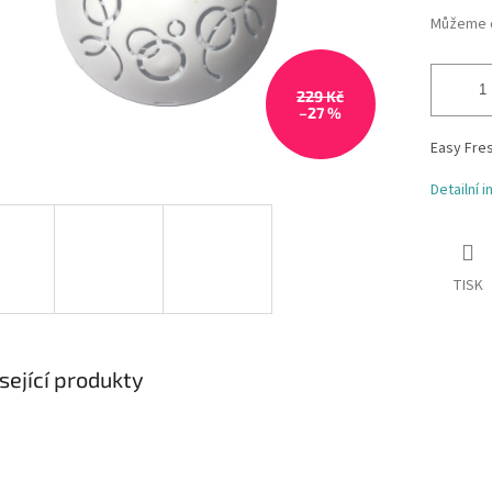
Můžeme d
229 Kč
–27 %
Easy Fre
Detailní 
TISK
sející produkty