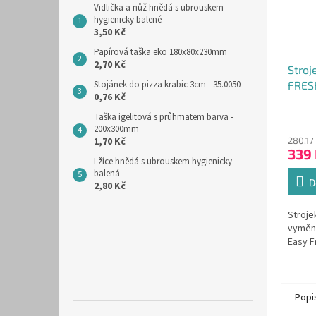
Vidlička a nůž hnědá s ubrouskem
hygienicky balené
3,50 Kč
Papírová taška eko 180x80x230mm
2,70 Kč
Stroj
FRES
Stojánek do pizza krabic 3cm - 35.0050
0,76 Kč
vzduc
inter
Taška igelitová s průhmatem barva -
200x300mm
280,17
1,70 Kč
339
Lžíce hnědá s ubrouskem hygienicky
balená
D
2,80 Kč
Stroje
vyměni
Easy F
Popi