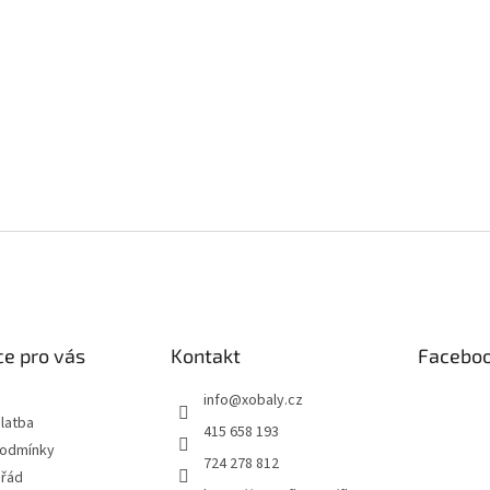
e pro vás
Kontakt
Facebo
info
@
xobaly.cz
latba
415 658 193
podmínky
724 278 812
 řád