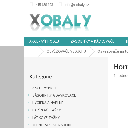
Přejít
415 658 193
info@xobaly.cz
na
obsah
AKCE - VÝPRODEJ
ZÁSOBNÍKY A DÁVKOVAČE
H
Domů
OSVĚŽOVAČE VZDUCHU
Osvěžovače na t
P
Hor
o
Přeskočit
s
Průměr
1 hodno
Kategorie
kategorie
t
hodnoce
r
produkt
AKCE - VÝPRODEJ
a
je
ZÁSOBNÍKY A DÁVKOVAČE
5,0
n
z
HYGIENA A NÁPLNĚ
n
5
í
PAPÍROVÉ TAŠKY
hvězdič
p
LÁTKOVÉ TAŠKY
a
JEDNORÁZOVÉ NÁDOBÍ