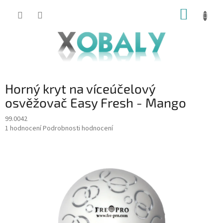
Přejít
NÁKUP
na
KOŠÍK
obsah
Horný kryt na víceúčelový
osvěžovač Easy Fresh - Mango
99.0042
Průměrné
1 hodnocení
Podrobnosti hodnocení
hodnocení
produktu
je
5,0
z
5
hvězdiček.