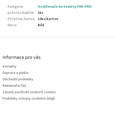
Kategorie
:
Osvěžovače na toalety FRE-PRO
počet ks/balíček
:
1ks
Počet bal./karton
:
12ks/karton
Barva
:
Bílá
Z
á
p
a
Informace pro vás
t
Kontakty
í
Doprava a platba
Obchodní podmínky
Reklamační řád
Zásady používání souborů cookies
Podmínky ochrany osobních údajů