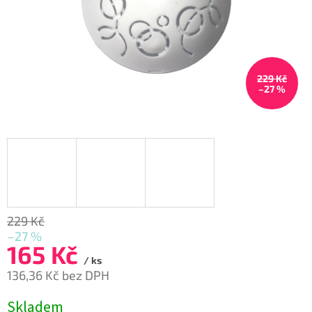
229 Kč
–27 %
229 Kč
–27 %
165 Kč
/ ks
136,36 Kč bez DPH
Měrná
Skladem
cena: