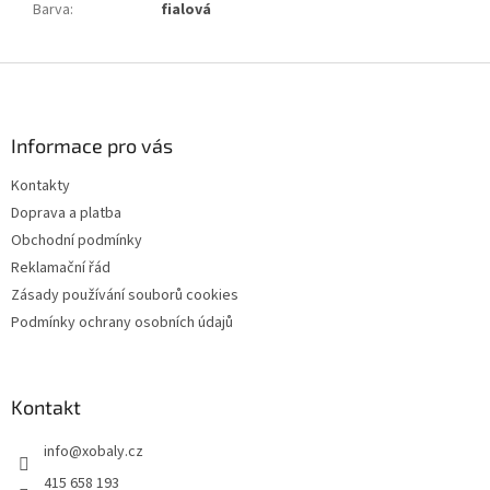
Barva
:
fialová
Z
á
p
a
Informace pro vás
t
Kontakty
í
Doprava a platba
Obchodní podmínky
Reklamační řád
Zásady používání souborů cookies
Podmínky ochrany osobních údajů
Kontakt
info
@
xobaly.cz
415 658 193