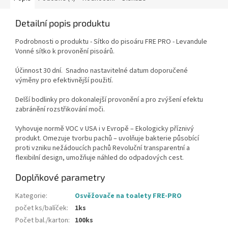
Detailní popis produktu
Podrobnosti o produktu - Sítko do pisoáru FRE PRO - Levandule
Vonné sítko k provonění pisoárů.
Účinnost 30 dní. Snadno nastavitelné datum doporučené
výměny pro efektivnější použití.
Delší bodlinky pro dokonalejší provonění a pro zvýšení efektu
zabránění rozstřikování moči.
Vyhovuje normě VOC v USA i v Evropě – Ekologicky příznivý
produkt. Omezuje tvorbu pachů – uvolňuje bakterie působící
proti vzniku nežádoucích pachů Revoluční transparentní a
flexibilní design, umožňuje náhled do odpadových cest.
Doplňkové parametry
Kategorie
:
Osvěžovače na toalety FRE-PRO
počet ks/balíček
:
1ks
Počet bal./karton
:
100ks