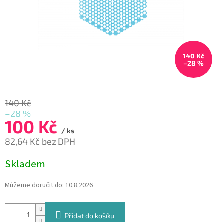
140 Kč
–28 %
140 Kč
–28 %
100 Kč
/ ks
82,64 Kč bez DPH
Měrná
Skladem
cena:
Můžeme doručit do:
10.8.2026
Přidat do košíku