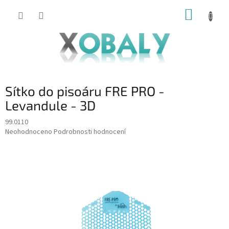
Přejít
NÁKUP
na
KOŠÍK
obsah
Sítko do pisoáru FRE PRO -
Levandule - 3D
99.0110
Průměrné
Neohodnoceno
Podrobnosti hodnocení
hodnocení
produktu
je
0,0
z
5
hvězdiček.