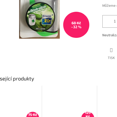
Můžeme d
68 Kč
–32 %
Neutraliz
TISK
sející produkty
129
75 Kč
Kč