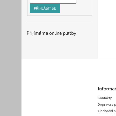
PŘIHLÁSIT SE
Přijímáme online platby
Z
á
p
a
t
Informac
í
Kontakty
Doprava a p
Obchodní 