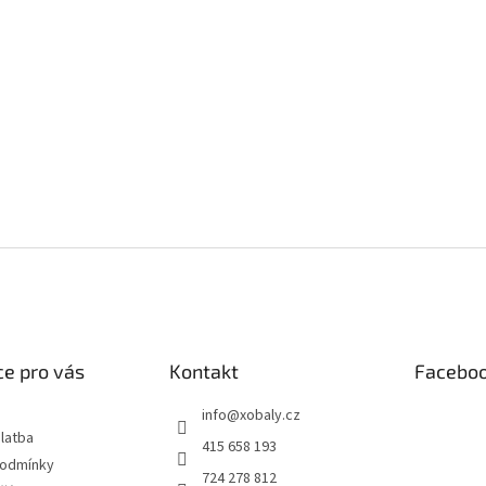
e pro vás
Kontakt
Facebo
info
@
xobaly.cz
latba
415 658 193
podmínky
724 278 812