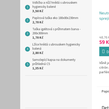
Vidlička a nůž hnědá s ubrouskem
hygienicky balené
3,50 Kč
Neutr
Papírová taška eko 180x80x230mm
spreji
2,70 Kč
190m
Průmě
Taška igelitová s průhmatem barva -
hodno
200x300mm
1,70 Kč
48,76 
produ
59 K
je
Lžíce hnědá s ubrouskem hygienicky
5,0
balená
z
D
2,80 Kč
5
Samolepící kapsa na dokumenty
hvězdi
Vůně j
průhledná C5
citrón
1,35 Kč
parfé
Popi
Det