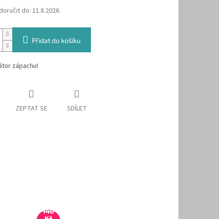
oručit do:
11.8.2026
Přidat do košíku
átor zápachu!
ZEPTAT SE
SDÍLET
140
Kč