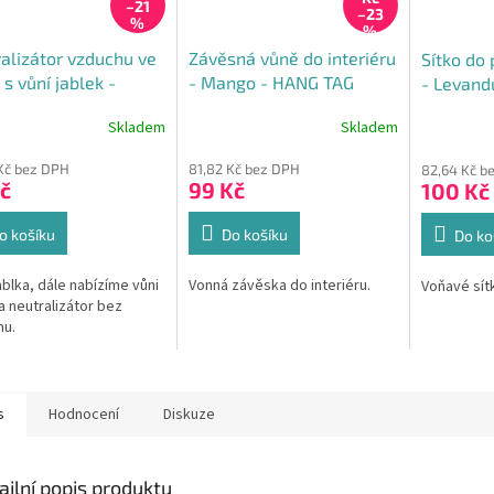
–21
–23
%
%
alizátor vzduchu ve
Závěsná vůně do interiéru
Sítko do
 s vůní jablek -
- Mango - HANG TAG
- Levand
l
Skladem
Skladem
rné
cení
Kč bez DPH
81,82 Kč bez DPH
82,64 Kč b
ktu
č
99 Kč
100 Kč
o košíku
Do košíku
Do ko
ček.
ablka, dále nabízíme vůni
Vonná závěska do interiéru.
Voňavé sít
 a neutralizátor bez
mu.
s
Hodnocení
Diskuze
ailní popis produktu