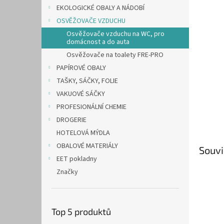
n
EKOLOGICKÉ OBALY A NÁDOBÍ
e
OSVĚŽOVAČE VZDUCHU
l
Osvěžovače vzduchu na WC, pro
domácnost a do auta
Osvěžovače na toalety FRE-PRO
PAPÍROVÉ OBALY
TAŠKY, SÁČKY, FOLIE
VAKUOVÉ SÁČKY
PROFESIONÁLNÍ CHEMIE
DROGERIE
HOTELOVÁ MÝDLA
OBALOVÉ MATERIÁLY
Souvi
EET pokladny
Značky
Top 5 produktů