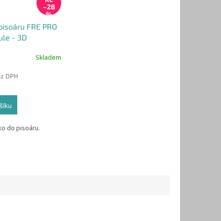
–28
%
 pisoáru FRE PRO
ule - 3D
Skladem
ez DPH
šíku
ko do pisoáru.