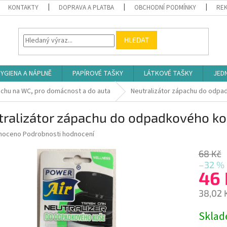
KONTAKTY
DOPRAVA A PLATBA
OBCHODNÍ PODMÍNKY
REK
HLEDAT
YGIENA A NÁPLNĚ
PAPÍROVÉ TAŠKY
LÁTKOVÉ TAŠKY
JED
hu na WC, pro domácnost a do auta
Neutralizátor zápachu do odp
tralizátor zápachu do odpadkového k
né
noceno
Podrobnosti hodnocení
ní
u
68 Kč
–32 %
46
38,02 
ek.
Měrná
Skla
cena: