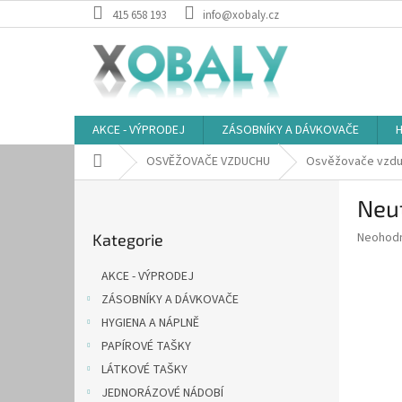
Přejít
415 658 193
info@xobaly.cz
na
obsah
AKCE - VÝPRODEJ
ZÁSOBNÍKY A DÁVKOVAČE
H
Domů
OSVĚŽOVAČE VZDUCHU
Osvěžovače vzduc
P
Neu
o
Přeskočit
s
Průměr
Neohod
Kategorie
kategorie
t
hodnoce
r
produkt
AKCE - VÝPRODEJ
a
je
ZÁSOBNÍKY A DÁVKOVAČE
0,0
n
z
HYGIENA A NÁPLNĚ
n
5
í
PAPÍROVÉ TAŠKY
hvězdič
p
LÁTKOVÉ TAŠKY
a
JEDNORÁZOVÉ NÁDOBÍ