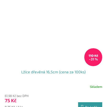
110 Kč
–31 %
Lžíce dřevěná 16,5cm (cena za 100ks)
Skladem
Průměrné
hodnocení
61,98 Kč bez DPH
produktu
75 Kč
je
5,0
Měrná