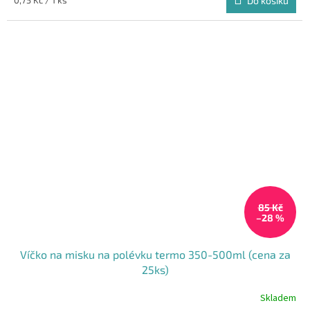
0,75 Kč / 1 ks
Do košíku
z
cena:
5
hvězdiček.
85 Kč
–28 %
Víčko na misku na polévku termo 350-500ml (cena za
25ks)
Skladem