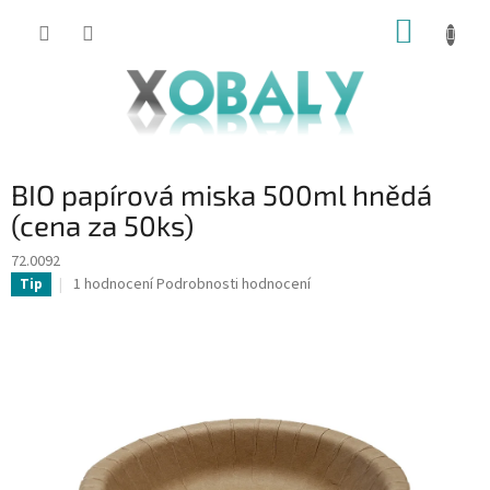
Přejít
NÁKUP
na
KOŠÍK
obsah
BIO papírová miska 500ml hnědá
(cena za 50ks)
72.0092
Průměrné
1 hodnocení
Podrobnosti hodnocení
Tip
hodnocení
produktu
je
5,0
z
5
hvězdiček.