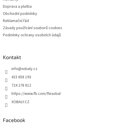
í
Doprava a platba
Obchodní podmínky
Reklamační řád
Zásady používání souborů cookies
Podmínky ochrany osobních údajů
Kontakt
info
@
xobaly.cz
415 658 193
724 278 812
https://www.fb.com/flexobal
XOBALY.CZ
Facebook