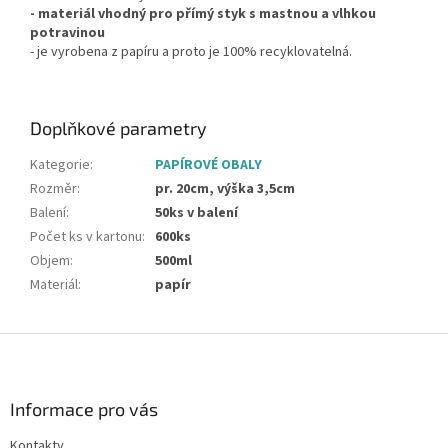
- materiál vhodný pro přímý styk s mastnou a vlhkou
potravinou
- je vyrobena z papíru a proto je 100% recyklovatelná.
Doplňkové parametry
Kategorie
:
PAPÍROVÉ OBALY
Rozměr
:
pr. 20cm, výška 3,5cm
Balení
:
50ks v balení
Počet ks v kartonu
:
600ks
Objem
:
500ml
Materiál
:
papír
Z
á
p
a
Informace pro vás
t
Kontakty