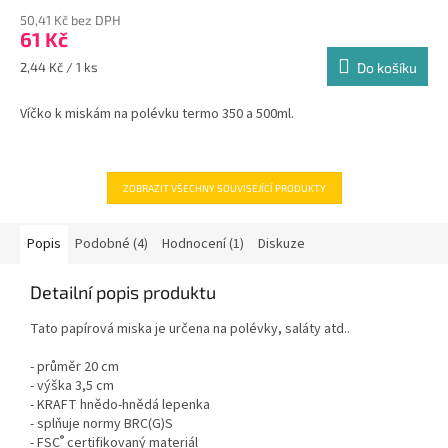
50,41 Kč bez DPH
61 Kč
Měrná
2,44 Kč / 1 ks
Do košíku
cena:
Víčko k miskám na polévku termo 350 a 500ml.
ZOBRAZIT VŠECHNY SOUVISEJÍCÍ PRODUKTY
Popis
Podobné (4)
Hodnocení (1)
Diskuze
Detailní popis produktu
Tato papírová miska je určena na polévky, saláty atd..
- průměr 20 cm
- výška 3,5 cm
- KRAFT hnědo-hnědá lepenka
- splňuje normy BRC(G)S
®
- FSC
certifikovaný materiál