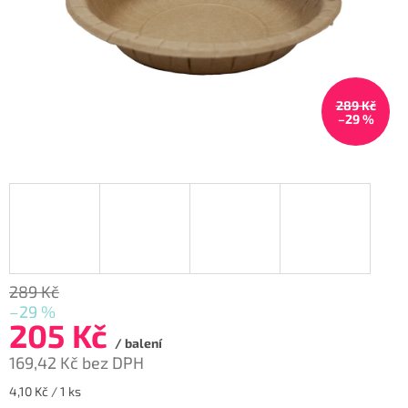
289 Kč
–29 %
289 Kč
–29 %
205 Kč
/ balení
169,42 Kč bez DPH
Měrná
4,10 Kč / 1 ks
cena: