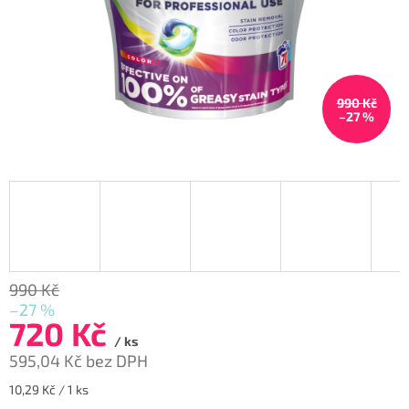
990 Kč
–27 %
990 Kč
–27 %
720 Kč
/ ks
595,04 Kč bez DPH
Měrná
10,29 Kč / 1 ks
cena: