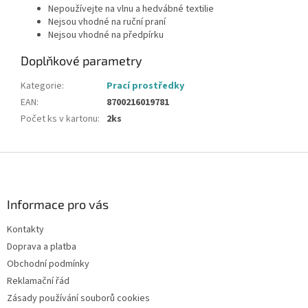
Nepoužívejte na vlnu a hedvábné textilie
Nejsou vhodné na ruční praní
Nejsou vhodné na předpírku
Doplňkové parametry
Kategorie
:
Prací prostředky
EAN
:
8700216019781
Počet ks v kartonu
:
2ks
Z
á
p
a
Informace pro vás
t
Kontakty
í
Doprava a platba
Obchodní podmínky
Reklamační řád
Zásady používání souborů cookies