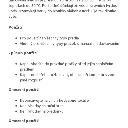
dávkování umožňuje přesnou kontrolu nákladů. Účinné už při
teplotách od 30 °C. Perfektně účinkují při všech úrovních tvrdosti
vody. Uzamykají barvy do hloubky vláken a udržují je tak dlouho
syté.
Použití:
Pro použití na všechny typy prádla
Vhodný pro všechny typy praček s manuálním dávkováním
Způsob použití:
Kapsli vhoďte do prázdné pračky před jejím naplněním
prádlem
Kapsli není třeba rozbalovat, obal se při kontaktu s vodou
plně rozpustí
Omezení použití:
Nepoužívejte na vlnu a hedvábné textilie
Není vhodný na ruční praní
Není vhodný na předpírku
Omezení použití: