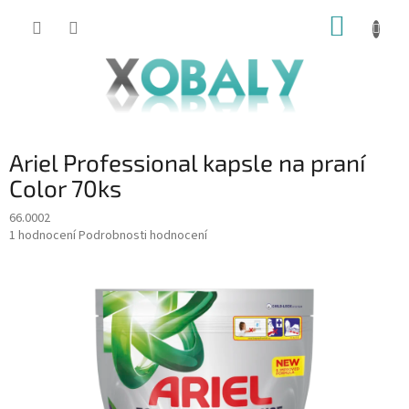
Přejít
NÁKUP
na
KOŠÍK
obsah
Ariel Professional kapsle na praní
Color 70ks
66.0002
Průměrné
1 hodnocení
Podrobnosti hodnocení
hodnocení
produktu
je
5,0
z
5
hvězdiček.