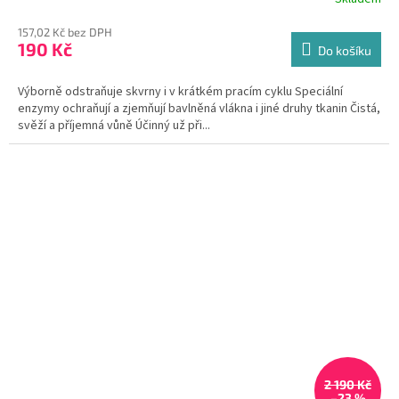
157,02 Kč bez DPH
190 Kč
Do košíku
Výborně odstraňuje skvrny i v krátkém pracím cyklu Speciální
enzymy ochraňují a zjemňují bavlněná vlákna i jiné druhy tkanin Čistá,
svěží a příjemná vůně Účinný už při...
2 190 Kč
–23 %