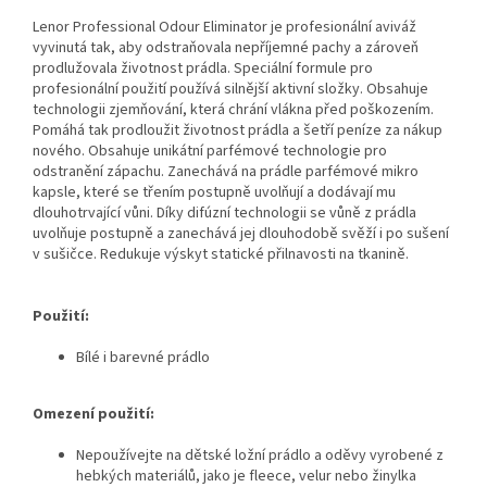
Lenor Professional Odour Eliminator je profesionální aviváž
vyvinutá tak, aby odstraňovala nepříjemné pachy a zároveň
prodlužovala životnost prádla. Speciální formule pro
profesionální použití používá silnější aktivní složky. Obsahuje
technologii zjemňování, která chrání vlákna před poškozením.
Pomáhá tak prodloužit životnost prádla a šetří peníze za nákup
nového. Obsahuje unikátní parfémové technologie pro
odstranění zápachu. Zanechává na prádle parfémové mikro
kapsle, které se třením postupně uvolňují a dodávají mu
dlouhotrvající vůni. Díky difúzní technologii se vůně z prádla
uvolňuje postupně a zanechává jej dlouhodobě svěží i po sušení
v sušičce. Redukuje výskyt statické přilnavosti na tkanině.
Použití:
Bílé i barevné prádlo
Omezení použití:
Nepoužívejte na dětské ložní prádlo a oděvy vyrobené z
hebkých materiálů, jako je fleece, velur nebo žinylka