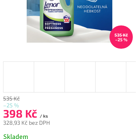
535 Kč
–25 %
535 Kč
–25 %
398 Kč
/ ks
328,93 Kč bez DPH
Měrná
Skladem
cena: