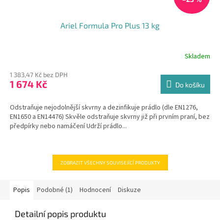
Ariel Formula Pro Plus 13 kg
Skladem
1 383,47 Kč bez DPH
1 674 Kč
Do košíku
Odstraňuje nejodolnější skvrny a dezinfikuje prádlo (dle EN1276,
EN1650 a EN14476) Skvěle odstraňuje skvrny již při prvním praní, bez
předpírky nebo namáčení Udrží prádlo...
ZOBRAZIT VŠECHNY SOUVISEJÍCÍ PRODUKTY
Popis
Podobné (1)
Hodnocení
Diskuze
Detailní popis produktu