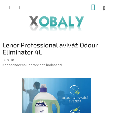
Přejít
NÁKUP
na
KOŠÍK
obsah
Lenor Professional aviváž Odour
Eliminator 4L
66.0020
Průměrné
Neohodnoceno
Podrobnosti hodnocení
hodnocení
produktu
je
0,0
z
5
hvězdiček.