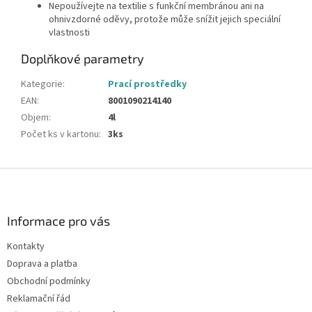
Nepoužívejte na textilie s funkční membránou ani na
ohnivzdorné oděvy, protože může snížit jejich speciální
vlastnosti
Doplňkové parametry
Kategorie
:
Prací prostředky
EAN
:
8001090214140
Objem
:
4l
Počet ks v kartonu
:
3ks
Z
á
p
a
Informace pro vás
t
Kontakty
í
Doprava a platba
Obchodní podmínky
Reklamační řád