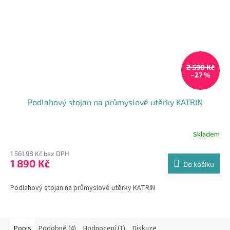
2 590 Kč
–27 %
Podlahový stojan na průmyslové utěrky KATRIN
Skladem
1 561,98 Kč bez DPH
1 890 Kč
Do košíku
Podlahový stojan na průmyslové utěrky KATRIN
Popis
Podobné (4)
Hodnocení (1)
Diskuze