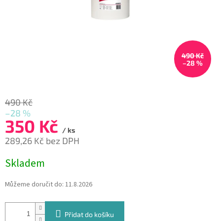
490 Kč
–28 %
490 Kč
–28 %
350 Kč
/ ks
289,26 Kč bez DPH
Měrná
Skladem
cena:
Můžeme doručit do:
11.8.2026
Přidat do košíku