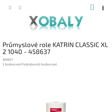
Přejít
NÁKUP
na
KOŠÍK
obsah
Průmyslové role KATRIN CLASSIC XL
2 1040 - 458637
458637
Průměrné
1 hodnocení
Podrobnosti hodnocení
hodnocení
produktu
je
5,0
z
5
hvězdiček.