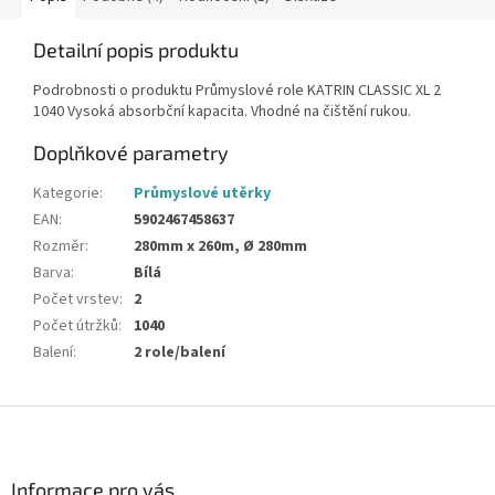
Detailní popis produktu
Podrobnosti o produktu Průmyslové role KATRIN CLASSIC XL 2
1040 Vysoká absorbční kapacita. Vhodné na čištění rukou.
Doplňkové parametry
Kategorie
:
Průmyslové utěrky
EAN
:
5902467458637
Rozměr
:
280mm x 260m, Ø 280mm
Barva
:
Bílá
Počet vrstev
:
2
Počet útržků
:
1040
Balení
:
2 role/balení
Z
á
p
a
Informace pro vás