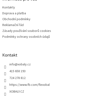
t
Kontakty
í
Doprava a platba
Obchodní podmínky
Reklamační řád
Zásady používání souborů cookies
Podmínky ochrany osobních údajů
Kontakt
info
@
xobaly.cz
415 658 193
724 278 812
https://www.fb.com/flexobal
XOBALY.CZ