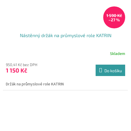
1 590 Kč
–27 %
Nástěnný držák na průmyslové role KATRIN
Skladem
Průměrné
hodnocení
950,41 Kč bez DPH
produktu
1 150 Kč
je
Do košíku
5,0
z
Držák na průmyslové role KATRIN
5
hvězdiček.