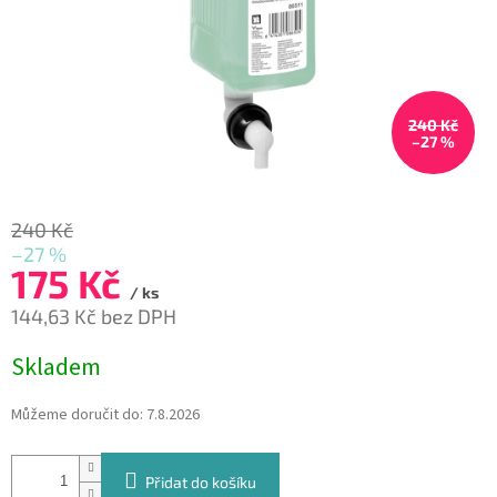
240 Kč
–27 %
240 Kč
–27 %
175 Kč
/ ks
144,63 Kč bez DPH
Měrná
Skladem
cena:
Můžeme doručit do:
7.8.2026
Přidat do košíku