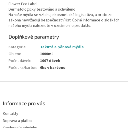
Flower Eco Label
Dermatologicky testováno a schváleno
Na naše mýdla se vztahuje kosmetická legislativa, a proto ze
zákona nevyžadují bezpečnostní list. Úplné informace o složkách
našeho mýdla naleznete v oznámení o produktu.
Doplňkové parametry
Kategorie
:
Tekutá a pěnová mýdla
Objem
:
1000ml
Počet dávek
:
1667 dávek
Počet ks/karton
:
6ks v kartonu
Z
á
p
a
Informace pro vás
t
Kontakty
í
Doprava a platba