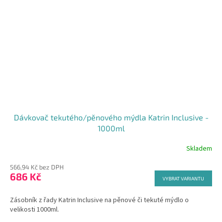
Dávkovač tekutého/pěnového mýdla Katrin Inclusive -
1000ml
Skladem
Průměrné
hodnocení
566,94 Kč bez DPH
produktu
686 Kč
je
VYBRAT VARIANTU
5,0
z
Zásobník z řady Katrin Inclusive na pěnové či tekuté mýdlo o
5
velikosti 1000ml.
hvězdiček.