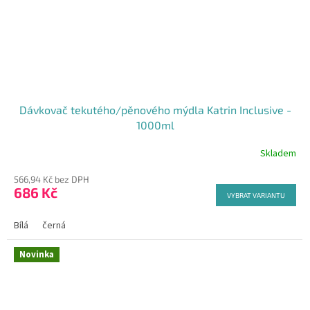
Dávkovač tekutého/pěnového mýdla Katrin Inclusive -
1000ml
Skladem
Průměrné
hodnocení
566,94 Kč bez DPH
produktu
686 Kč
je
VYBRAT VARIANTU
5,0
z
Bílá
černá
5
hvězdiček.
Novinka