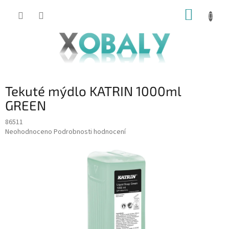
Přejít
NÁKUP
na
KOŠÍK
obsah
Tekuté mýdlo KATRIN 1000ml
GREEN
86511
Průměrné
Neohodnoceno
Podrobnosti hodnocení
hodnocení
produktu
je
0,0
z
5
hvězdiček.