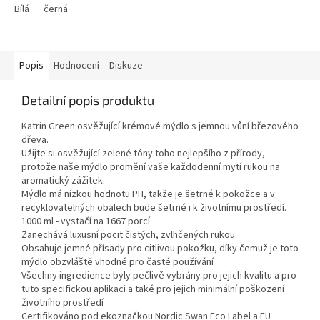
Bílá
černá
Popis
Hodnocení
Diskuze
Detailní popis produktu
Katrin Green osvěžující krémové mýdlo s jemnou vůní březového
dřeva.
Užijte si osvěžující zelené tóny toho nejlepšího z přírody,
protože naše mýdlo promění vaše každodenní mytí rukou na
aromatický zážitek.
Mýdlo má nízkou hodnotu PH, takže je šetrné k pokožce a v
recyklovatelných obalech bude šetrné i k životnímu prostředí.
1000 ml - vystačí na 1667 porcí
Zanechává luxusní pocit čistých, zvlhčených rukou
Obsahuje jemné přísady pro citlivou pokožku, díky čemuž je toto
mýdlo obzvláště vhodné pro časté používání
Všechny ingredience byly pečlivě vybrány pro jejich kvalitu a pro
tuto specifickou aplikaci a také pro jejich minimální poškození
životního prostředí
Certifikováno pod ekoznačkou Nordic Swan Eco Label a EU