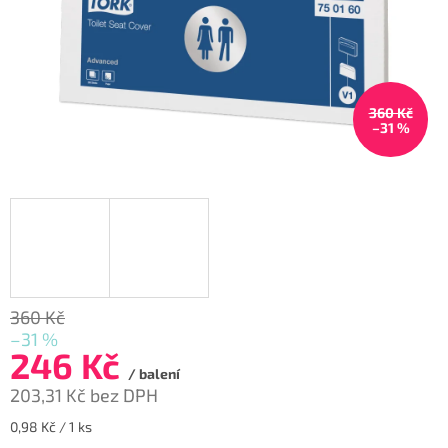
360 Kč
–31 %
360 Kč
–31 %
246 Kč
/ balení
203,31 Kč bez DPH
Měrná
0,98 Kč / 1 ks
cena: