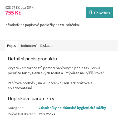
623,97 Kč bez DPH
755 Kč
Do košíku
Zásobník na papírové podložky na WC prkénko.
Popis
Hodnocení
Diskuze
Detailní popis produktu
Zvyšte komfort hostů pomocí papírových podložek Tork a
posuňte tak hygienu svých toalet a umýváren na vyšší úroveň.
Papírové podložky na WC prkénko jsou jednorázové a
splachovatelné.
Doplňkové parametry
Kategorie
:
Zásobníky na dámské hygienické sáčky
Počet bal./karton
:
20 x 250ks