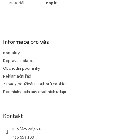
Materiál
:
Papír
Z
á
p
a
Informace pro vás
t
Kontakty
í
Doprava a platba
Obchodní podmínky
Reklamační řád
Zásady používání souborů cookies
Podmínky ochrany osobních údajů
Kontakt
info
@
xobaly.cz
415 658 193