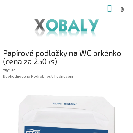
Přejít
NÁKUP
na
KOŠÍK
obsah
Papírové podložky na WC prkénko
(cena za 250ks)
750160
Průměrné
Neohodnoceno
Podrobnosti hodnocení
hodnocení
produktu
je
0,0
z
5
hvězdiček.