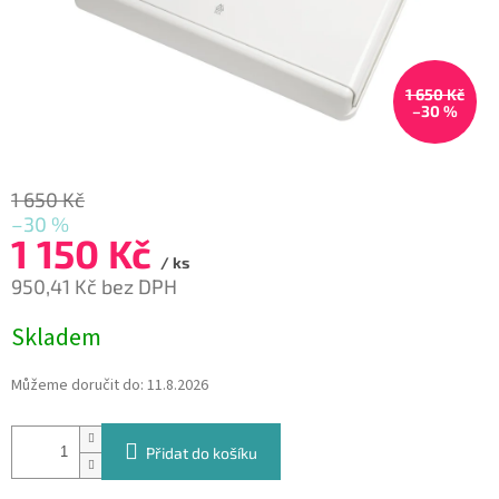
1 650 Kč
–30 %
1 650 Kč
–30 %
1 150 Kč
/ ks
950,41 Kč bez DPH
Měrná
Skladem
cena:
Můžeme doručit do:
11.8.2026
Přidat do košíku