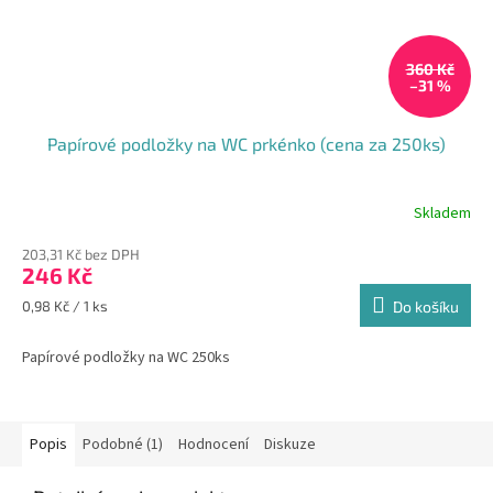
360 Kč
–31 %
Papírové podložky na WC prkénko (cena za 250ks)
Skladem
203,31 Kč bez DPH
246 Kč
Měrná
0,98 Kč / 1 ks
Do košíku
cena:
Papírové podložky na WC 250ks
Popis
Podobné (1)
Hodnocení
Diskuze