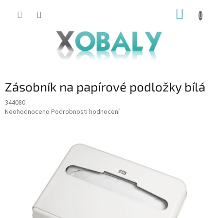
Přejít
NÁKUP
na
KOŠÍK
obsah
Zásobník na papírové podložky bílá
344080
Průměrné
Neohodnoceno
Podrobnosti hodnocení
hodnocení
produktu
je
0,0
z
5
hvězdiček.