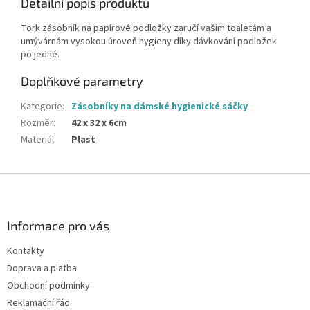
Detailní popis produktu
Tork zásobník na papírové podložky zaručí vašim toaletám a
umývárnám vysokou úroveň hygieny díky dávkování podložek
po jedné.
Doplňkové parametry
Kategorie
:
Zásobníky na dámské hygienické sáčky
Rozměr
:
42 x 32 x 6cm
Materiál
:
Plast
Z
á
p
a
Informace pro vás
t
Kontakty
í
Doprava a platba
Obchodní podmínky
Reklamační řád