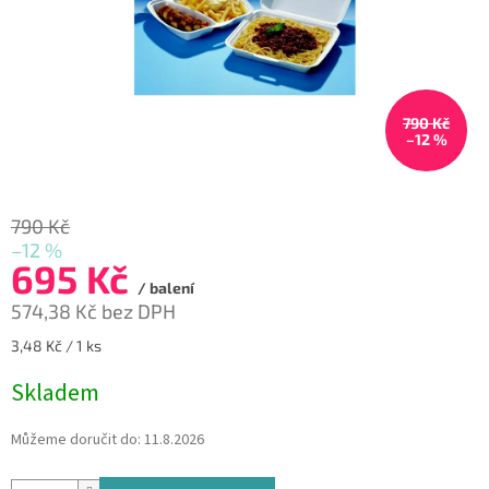
790 Kč
–12 %
790 Kč
–12 %
695 Kč
/ balení
574,38 Kč bez DPH
Měrná
3,48 Kč / 1 ks
cena:
Skladem
Můžeme doručit do:
11.8.2026