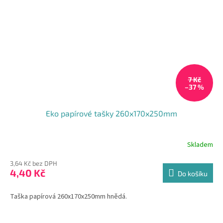
7 Kč
–37 %
Eko papírové tašky 260x170x250mm
Skladem
Průměrné
hodnocení
3,64 Kč bez DPH
produktu
4,40 Kč
je
Do košíku
5,0
z
Taška papírová 260x170x250mm hnědá.
5
hvězdiček.