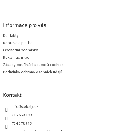
Z
á
p
a
Informace pro vás
t
Kontakty
í
Doprava a platba
Obchodní podmínky
Reklamační řád
Zásady používání souborů cookies
Podmínky ochrany osobních údajů
Kontakt
info
@
xobaly.cz
415 658 193
724 278 812