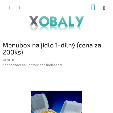
Přejít
NÁKUP
na
KOŠÍK
obsah
Menubox na jídlo 1-dílný (cena za
200ks)
78.0110
Průměrné
Neohodnoceno
Podrobnosti hodnocení
hodnocení
produktu
je
0,0
z
5
hvězdiček.