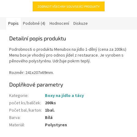
ZOBRAZIT VŠECHNY SOUVISEJÍCÍ PRODUKTY
Popis
Podobné (4)
Hodnocení
Diskuze
Detailní popis produktu
Podrobnosti o produktu Menubox na jídlo 1-dílný (cena za 200ks)
Menu box je vhodný pro odnos jídel z restaurace. Je vyroben s
pěnového polystyrénu. Udržuje pokrm teplý.
Rozměr: 241x207x69mm.
Doplňkové parametry
Kategorie
:
Boxy na jídlo a tácy
počet ks/balíček
:
200ks
Počet bal./karton
:
1bal.
Barva
:
Bílá
Materiál
:
Polystyren