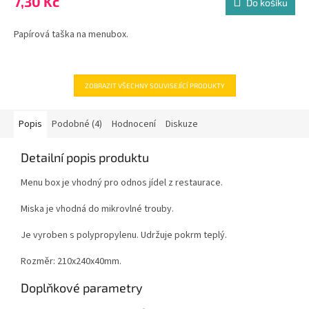
7,30 Kč
je
Do košíku
5,0
z
Papírová taška na menubox.
5
hvězdiček.
ZOBRAZIT VŠECHNY SOUVISEJÍCÍ PRODUKTY
Popis
Podobné (4)
Hodnocení
Diskuze
Detailní popis produktu
Menu box je vhodný pro odnos jídel z restaurace.
Miska je vhodná do mikrovlné trouby.
Je vyroben s polypropylenu. Udržuje pokrm teplý.
Rozměr: 210x240x40mm.
Doplňkové parametry