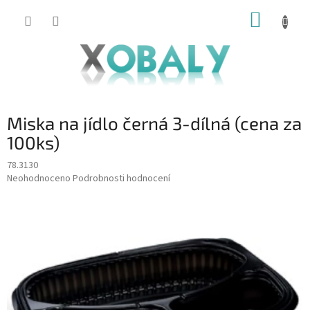
Přejít
NÁKUP
na
KOŠÍK
obsah
Miska na jídlo černá 3-dílná (cena za
100ks)
78.3130
Průměrné
Neohodnoceno
Podrobnosti hodnocení
hodnocení
produktu
je
0,0
z
5
hvězdiček.