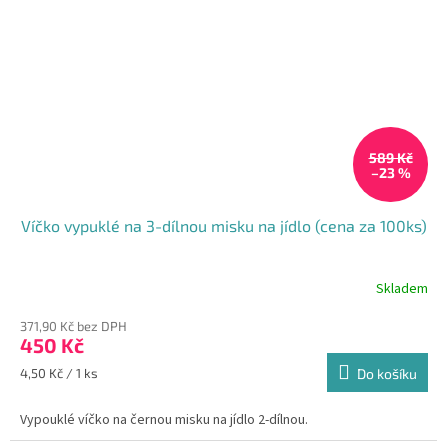
589 Kč
–23 %
Víčko vypuklé na 3-dílnou misku na jídlo (cena za 100ks)
Skladem
371,90 Kč bez DPH
450 Kč
Měrná
4,50 Kč / 1 ks
Do košíku
cena:
Vypouklé víčko na černou misku na jídlo 2-dílnou.