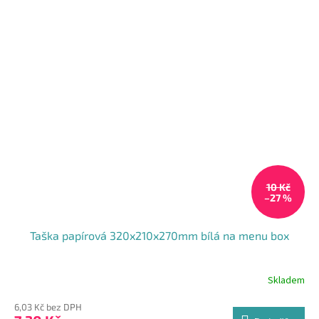
10 Kč
–27 %
Taška papírová 320x210x270mm bílá na menu box
Skladem
Průměrné
hodnocení
6,03 Kč bez DPH
produktu