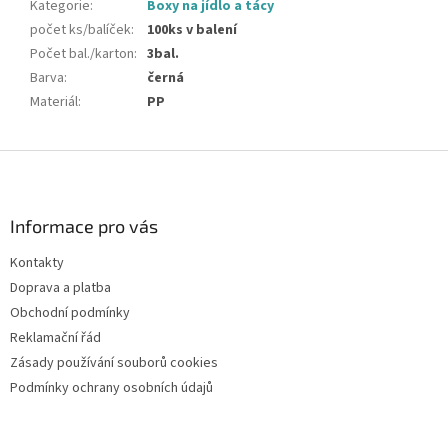
Kategorie
:
Boxy na jídlo a tácy
počet ks/balíček
:
100ks v balení
Počet bal./karton
:
3bal.
Barva
:
černá
Materiál
:
PP
Z
á
p
a
Informace pro vás
t
Kontakty
í
Doprava a platba
Obchodní podmínky
Reklamační řád
Zásady používání souborů cookies
Podmínky ochrany osobních údajů