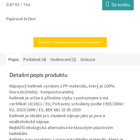
Měrná
0,67 Kč / 1 ks
Do košíku
cena:
Papírové brčko!
ZOBRAZIT VŠECHNY SOUVISEJÍCÍ PRODUKTY
Popis
Podobné (4)
Hodnocení (2)
Diskuze
Detailní popis produktu
Nápojový kelímek vyroben z PP materiálu, který je 100%
biorozložitelný - kompostovatelný.
Kelímek je určen k přímému styku s potravinami a má
certifikát
10/2011 / EU, Potraviny schváleny podle 1935/2004 /
EU, 2023/2006 / ES, BEK 681 25.05.2020
Kelímek je ideální pro studené nápoje jako je pivo a
nealkoholické nápoje.
Nejbližší ekologická alternativa ke klasickým plastovým
kelímkům.
Kelímky jsou vyrobeny z vysoce kvalitního materiálu, který je