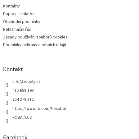
t
Kontakty
í
Doprava a platba
Obchodní podmínky
Reklamační řád
Zásady používání souborů cookies
Podmínky ochrany osobních údajů
Kontakt
info
@
xobaly.cz
415 658 193
724 278 812
https://www.fb.com/flexobal
XOBALY.CZ
Facebook