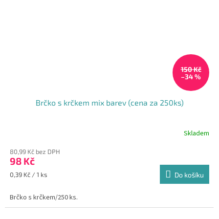
150 Kč
–34 %
Brčko s krčkem mix barev (cena za 250ks)
Skladem
Průměrné
hodnocení
80,99 Kč bez DPH
produktu
98 Kč
je
5,0
Měrná
0,39 Kč / 1 ks
Do košíku
z
cena:
5
Brčko s krčkem/250 ks.
hvězdiček.