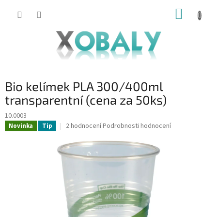
Přejít
NÁKUP
na
KOŠÍK
obsah
Bio kelímek PLA 300/400ml
transparentní (cena za 50ks)
10.0003
Průměrné
2 hodnocení
Podrobnosti hodnocení
Novinka
Tip
hodnocení
produktu
je
5,0
z
5
hvězdiček.