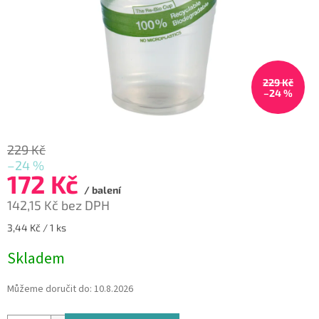
229 Kč
–24 %
229 Kč
–24 %
172 Kč
/ balení
142,15 Kč bez DPH
Měrná
3,44 Kč / 1 ks
cena:
Skladem
Můžeme doručit do:
10.8.2026