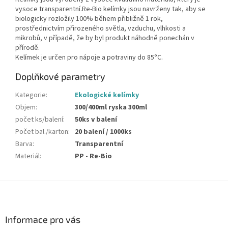
vysoce transparentní.
Re-Bio kelímky jsou navrženy tak, aby se
biologicky rozložily 100% během přibližně
1 rok,
prostřednictvím přirozeného světla, vzduchu, vlhkosti a
mikrobů, v případě, že by byl produkt náhodně ponechán v
přírodě.
Kelímek je určen pro nápoje a potraviny do 85°C.
Doplňkové parametry
Kategorie
:
Ekologické kelímky
Objem
:
300/400ml ryska 300ml
počet ks/balení
:
50ks v balení
Počet bal./karton
:
20 balení / 1000ks
Barva
:
Transparentní
Materiál
:
PP - Re-Bio
Z
á
p
a
Informace pro vás