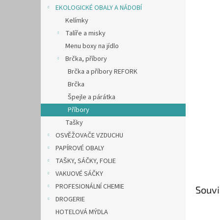
n
EKOLOGICKÉ OBALY A NÁDOBÍ
e
Kelímky
l
Talíře a misky
Menu boxy na jídlo
Brčka, příbory
Brčka a příbory REFORK
Brčka
Špejle a párátka
Příbory
Tašky
OSVĚŽOVAČE VZDUCHU
PAPÍROVÉ OBALY
TAŠKY, SÁČKY, FOLIE
VAKUOVÉ SÁČKY
PROFESIONÁLNÍ CHEMIE
Souvi
DROGERIE
HOTELOVÁ MÝDLA