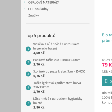
OBALOVÉ MATERIÁLY
EET pokladny
Značky
Bio ta
Top 5 produktů
průmě
Vidlička a nůž hnědá s ubrouskem
50ks)
hygienicky balené
3,50 Kč
Papírová taška eko 180x80x230mm
65,29 
79 K
2,70 Kč
Stojánek do pizza krabic 3cm - 35.0050
Měrná
1,58 Kč
0,76 Kč
cena:
D
Taška igelitová s průhmatem barva -
200x300mm
1,70 Kč
Bio tal
100% b
Lžíce hnědá s ubrouskem hygienicky
kompo
balená
2,80 Kč