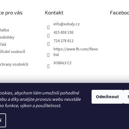
e pro vás
Kontakt
Facebo
info
@
xobaly.cz
latba
415 658 193
podmínky
724 278 812
 řád
https://www.fb.com/flexo
žívání souborů
bal
XOBALY.CZ
chrany osobních
FLEXOBAL
KATRIN
ookies, abychom Vám umožnili pohodlné
Odmítnout
ebu a díky analýze provozu webu neustále
ho funkce, výkon a použitelnost.
í