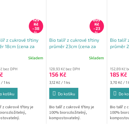
129
205
Kč
Kč
–38
–23
%
%
líř z cukrové třtiny
Bio talíř z cukrové třtiny
Bio talíř
r 18cm (cena za
průměr 23cm (cena za
průměr 2
50ks)
50ks)
Skladem
Skladem
Průměrné
Průměrné
hodnocení
hodnocení
Kč bez DPH
128,93 Kč bez DPH
152,89 Kč 
produktu
produktu
č
156 Kč
185 Kč
je
je
5,0
5,0
Měrná
Měrná
 / 1 ks
3,12 Kč / 1 ks
3,70 Kč / 1 
z
z
cena:
cena:
5
5
o košíku
Do košíku
Do ko
hvězdiček.
hvězdiček.
íř z cukrové třtiny je
Bio talíř z cukrové třtiny je
Bio talíř z 
iorozložitelný,
100% biorozložitelný,
100% bioro
stovatelný.
kompostovatelný.
kompostov