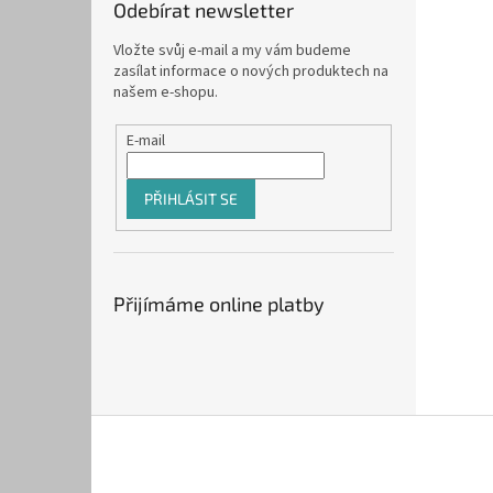
Odebírat newsletter
Vložte svůj e-mail a my vám budeme
zasílat informace o nových produktech na
našem e-shopu.
E-mail
PŘIHLÁSIT SE
Přijímáme online platby
Z
á
p