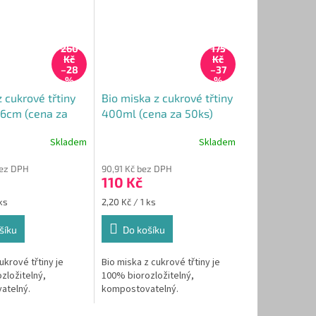
260
175
Kč
Kč
–28
–37
%
%
 z cukrové třtiny
Bio miska z cukrové třtiny
6cm (cena za
400ml (cena za 50ks)
Skladem
Skladem
Průměrné
hodnocení
bez DPH
90,91 Kč bez DPH
produktu
110 Kč
je
5,0
Měrná
ks
2,20 Kč / 1 ks
z
cena:
5
šíku
Do košíku
hvězdiček.
cukrové třtiny je
Bio miska z cukrové třtiny je
zložitelný,
100% biorozložitelný,
atelný.
kompostovatelný.