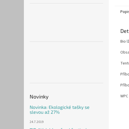
Popi
Det
Bio 
Obsa
Tent
Příb
Příb
Novinky
WPC 
Novinka: Ekologické tašky se
slevou až 27%
24.7.2019