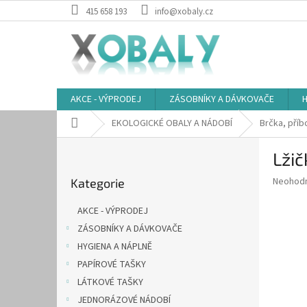
Přejít
415 658 193
info@xobaly.cz
na
obsah
AKCE - VÝPRODEJ
ZÁSOBNÍKY A DÁVKOVAČE
H
Domů
EKOLOGICKÉ OBALY A NÁDOBÍ
Brčka, příb
P
Lži
o
Přeskočit
s
Průměr
Neohod
Kategorie
kategorie
t
hodnoce
r
produkt
AKCE - VÝPRODEJ
a
je
ZÁSOBNÍKY A DÁVKOVAČE
0,0
n
z
HYGIENA A NÁPLNĚ
n
5
í
PAPÍROVÉ TAŠKY
hvězdič
p
LÁTKOVÉ TAŠKY
a
JEDNORÁZOVÉ NÁDOBÍ