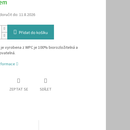
dem
oručit do:
11.8.2026
Přidat do košíku
a je vyrobena z WPC je 100% biorozložitelná a
vatelná.
informace
ZEPTAT SE
SDÍLET