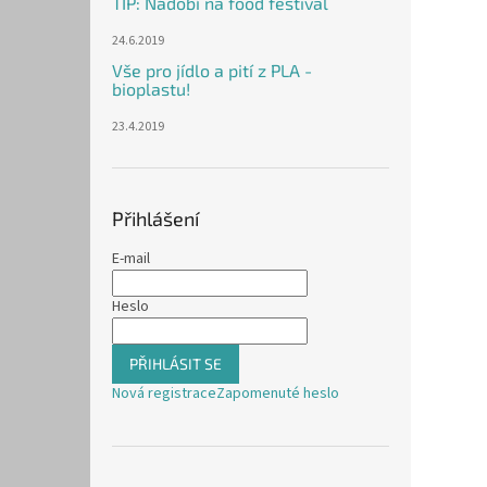
TIP: Nádobí na food festival
24.6.2019
Vše pro jídlo a pití z PLA -
bioplastu!
23.4.2019
Přihlášení
E-mail
Heslo
PŘIHLÁSIT SE
Nová registrace
Zapomenuté heslo