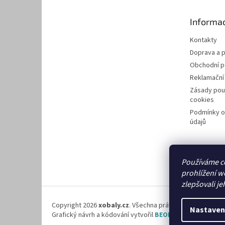
a
t
Informac
í
Kontakty
Doprava a p
Obchodní 
Reklamační
Zásady pou
cookies
Podmínky o
údajů
Používáme c
prohlížení w
zlepšovali je
Copyright 2026
xobaly.cz
. Všechna práva vyhrazena.
Nastaven
Grafický návrh a kódování vytvořil
BEOM.cz
.