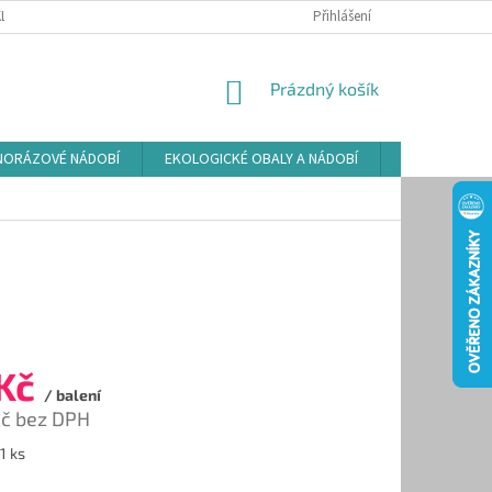
LAMAČNÍ ŘÁD
ZÁSADY POUŽÍVÁNÍ SOUBORŮ COOKIES
Přihlášení
PODMÍNKY O
NÁKUPNÍ
Prázdný košík
KOŠÍK
NORÁZOVÉ NÁDOBÍ
EKOLOGICKÉ OBALY A NÁDOBÍ
OSVĚŽOVAČE
 Kč
/ balení
Kč bez DPH
1 ks