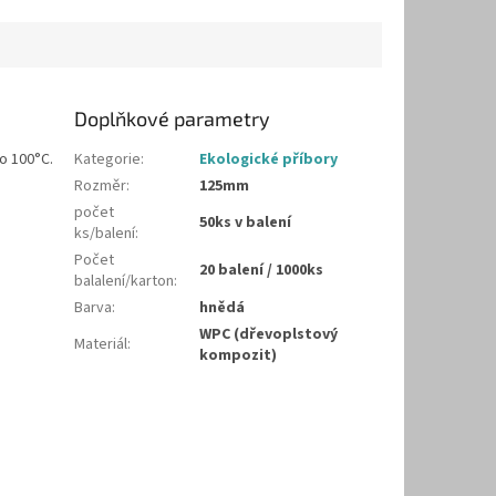
Doplňkové parametry
o 100°C.
Kategorie
:
Ekologické příbory
Rozměr
:
125mm
počet
50ks v balení
ks/balení
:
Počet
20 balení / 1000ks
balalení/karton
:
Barva
:
hnědá
WPC (dřevoplstový
Materiál
:
kompozit)