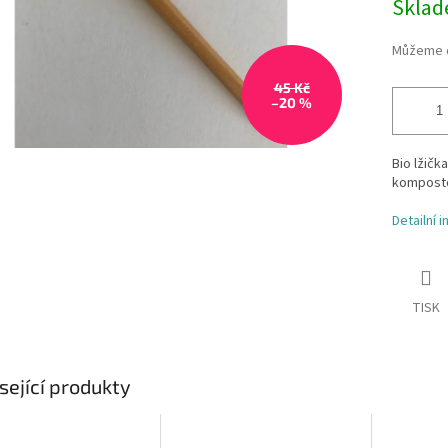
Skla
Můžeme d
45 Kč
–20 %
Bio lžičk
komposto
Detailní 
TISK
sející produkty