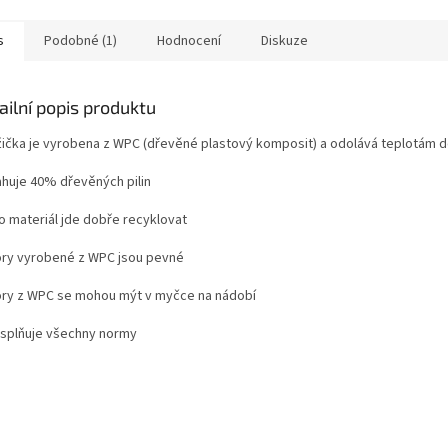
s
Podobné (1)
Hodnocení
Diskuze
ailní popis produktu
lžička je vyrobena z WPC (dřevěné plastový komposit) a odolává teplotám d
huje 40% dřevěných pilin
o materiál jde dobře recyklovat
ory vyrobené z WPC jsou pevné
ory z WPC se mohou mýt v myčce na nádobí
splňuje všechny normy