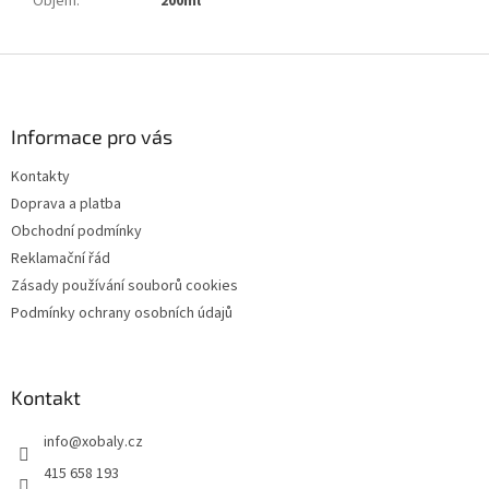
Objem
:
200ml
Z
á
p
a
Informace pro vás
t
Kontakty
í
Doprava a platba
Obchodní podmínky
Reklamační řád
Zásady používání souborů cookies
Podmínky ochrany osobních údajů
Kontakt
info
@
xobaly.cz
415 658 193