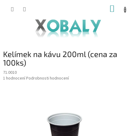
Přejít
NÁKUP
na
KOŠÍK
obsah
Kelímek na kávu 200ml (cena za
100ks)
71.0010
Průměrné
1 hodnocení
Podrobnosti hodnocení
hodnocení
produktu
je
5,0
z
5
hvězdiček.