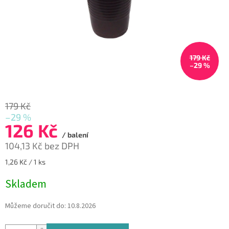
179 Kč
–29 %
179 Kč
–29 %
126 Kč
/ balení
104,13 Kč bez DPH
Měrná
1,26 Kč / 1 ks
cena:
Skladem
Můžeme doručit do:
10.8.2026