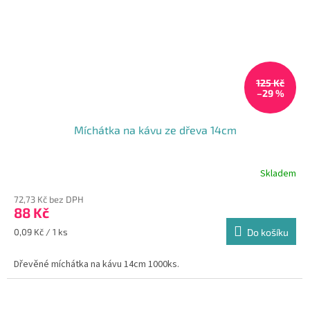
125 Kč
–29 %
Míchátka na kávu ze dřeva 14cm
Skladem
Průměrné
hodnocení
72,73 Kč bez DPH
produktu
88 Kč
je
5,0
Měrná
0,09 Kč / 1 ks
Do košíku
z
cena:
5
Dřevěné míchátka na kávu 14cm 1000ks.
hvězdiček.