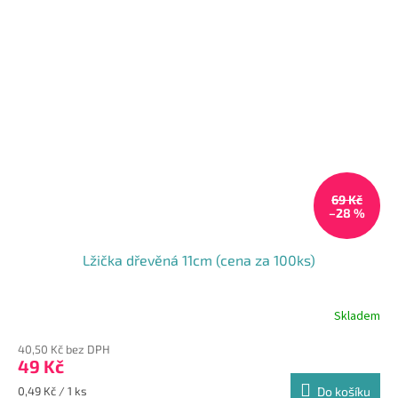
69 Kč
–28 %
Lžička dřevěná 11cm (cena za 100ks)
Skladem
Průměrné
hodnocení
40,50 Kč bez DPH
produktu
49 Kč
je
5,0
Měrná
0,49 Kč / 1 ks
Do košíku