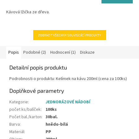
z
cena:
5
Kávová lžička ze dřeva.
hvězdiček.
ZOBRAZIT VŠECHNY SOUVISEJÍCÍ PRODUKTY
Popis
Podobné (2)
Hodnocení (1)
Diskuze
Detailní popis produktu
Podrobnosti o produktu: Kelímek na kávu 200ml (cena za 100ks)
Doplňkové parametry
Kategorie
:
JEDNORÁZOVÉ NÁDOBÍ
počet ks/balíček
:
100ks
Počet bal./karton
:
30bal.
Barva
:
hnědo-bílá
Materiál
:
PP