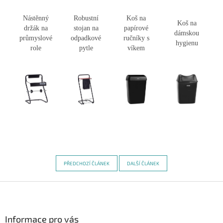
Nástěnný
Robustní
Koš na
Koš na
držák na
stojan na
papírové
dámskou
průmyslové
odpadkové
ručníky s
hygienu
role
pytle
víkem
PŘEDCHOZÍ ČLÁNEK
DALŠÍ ČLÁNEK
Z
á
p
a
Informace pro vás