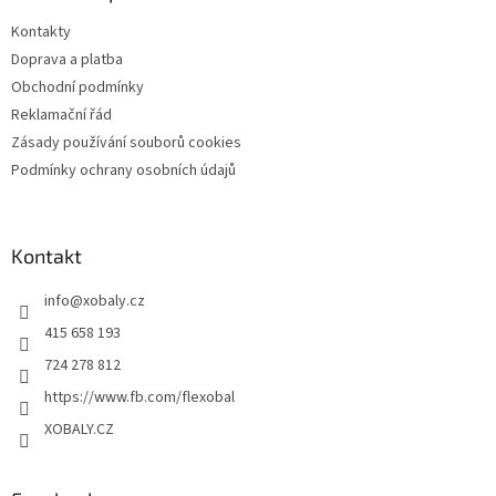
t
Kontakty
í
Doprava a platba
Obchodní podmínky
Reklamační řád
Zásady používání souborů cookies
Podmínky ochrany osobních údajů
Kontakt
info
@
xobaly.cz
415 658 193
724 278 812
https://www.fb.com/flexobal
XOBALY.CZ