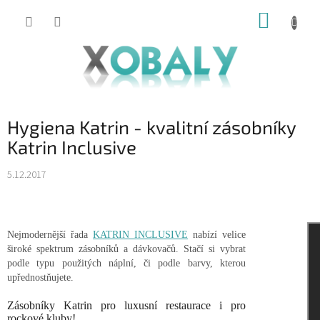
Přejít
NÁKUP
na
KOŠÍK
obsah
Hygiena Katrin - kvalitní zásobníky
Katrin Inclusive
5.12.2017
Nejmodernější řada
KATRIN INCLUSIVE
nabízí velice
široké spektrum zásobníků a dávkovačů. Stačí si vybrat
podle typu použitých náplní, či podle barvy, kterou
upřednostňujete.
Zásobníky Katrin pro luxusní restaurace i pro
rockové kluby!