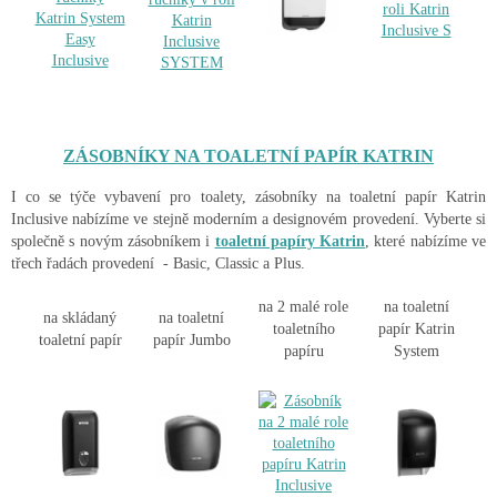
ZÁSOBNÍKY NA TOALETNÍ PAPÍR KATRIN
I co se týče vybavení pro toalety, zásobníky na toaletní papír Katrin
Inclusive nabízíme ve stejně moderním a designovém provedení. Vyberte si
společně s novým zásobníkem i
toaletní papíry Katrin
, které nabízíme ve
třech řadách provedení - Basic, Classic a Plus.
na 2 malé role
na toaletní
na skládaný
na toaletní
toaletního
papír Katrin
toaletní papír
papír Jumbo
papíru
System