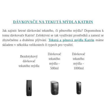
DÁVKOVAČE NA TEKUTÁ MÝDLA KATRIN
Jak zajistit šetrné dávkování tekutého, či pěnového mýdla? Dopomohou k
tomu dávkovače Katrin! Zefektivní se tak využívání prostředků a zamezí se
zbytečnému a drahému plýtvání.
Tekutá a pěnová mýdla Katrin
máme
skladem v několika velikostech či typech pro využití.
Dávkovač
Dávkovač
Bezdotykový
tekutého
tekutého
dávkovač
mýdla -
mýdla -
tekutého mýdla
500ml
1000ml