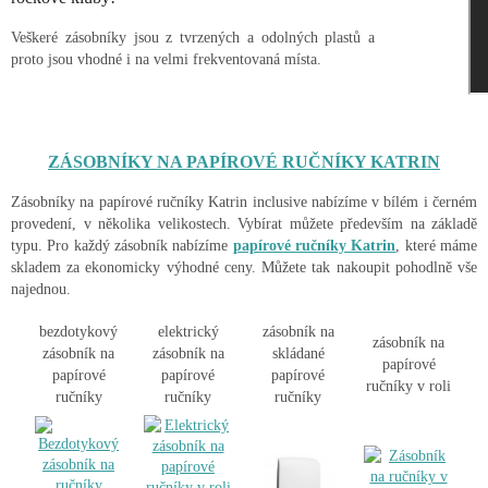
Veškeré zásobníky jsou z tvrzených a odolných plastů a
proto jsou vhodné i na velmi frekventovaná místa.
ZÁSOBNÍKY NA PAPÍROVÉ RUČNÍKY KATRIN
Zásobníky na papírové ručníky Katrin inclusive nabízíme v bílém i černém
provedení, v několika velikostech. Vybírat můžete především na základě
typu. Pro každý zásobník nabízíme
papírové ručníky Katrin
, které máme
skladem za ekonomicky výhodné ceny. Můžete tak nakoupit pohodlně vše
najednou.
bezdotykový
elektrický
zásobník na
zásobník na
zásobník na
zásobník na
skládané
papírové
papírové
papírové
papírové
ručníky v roli
ručníky
ručníky
ručníky