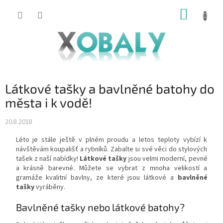
Přejít
NÁKUP
na
KOŠÍK
obsah
Látkové tašky a bavlněné batohy do
města i k vodě!
20.8.2018
Léto je stále ještě v plném proudu a letos teploty vybízí k
návštěvám koupališť a rybníků. Zabalte si své věci do stylových
tašek z naší nabídky!
Látkové tašky
jsou velmi moderní, pevné
a krásně barevné. Můžete se vybrat z mnoha velikostí a
gramáže kvalitní bavlny, ze které jsou látkové a
bavlněné
tašky
vyráběny.
Bavlněné tašky nebo látkové batohy?