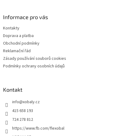
á
p
a
Informace pro vás
t
Kontakty
í
Doprava a platba
Obchodní podmínky
Reklamační řád
Zásady používání souborů cookies
Podmínky ochrany osobních údajů
Kontakt
info
@
xobaly.cz
415 658 193
724 278 812
https://www.fb.com/flexobal