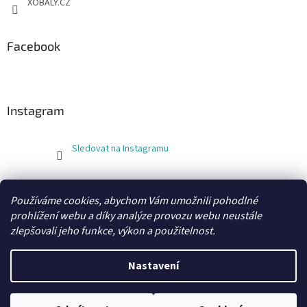
XOBALY.CZ
Facebook
Instagram
Sledovat na Instagramu
FLEXOBAL
KATRIN
Používáme cookies, abychom Vám umožnili pohodlné
prohlížení webu a díky analýze provozu webu neustále
zlepšovali jeho funkce, výkon a použitelnost.
Vytvořil Shoptet
Nastavení
Copyright 2026
xobaly.cz
. Všechna práva vyhrazena.