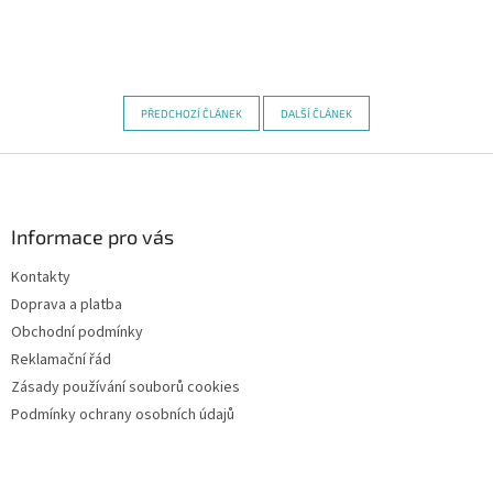
PŘEDCHOZÍ ČLÁNEK
DALŠÍ ČLÁNEK
Z
á
p
a
Informace pro vás
t
Kontakty
í
Doprava a platba
Obchodní podmínky
Reklamační řád
Zásady používání souborů cookies
Podmínky ochrany osobních údajů