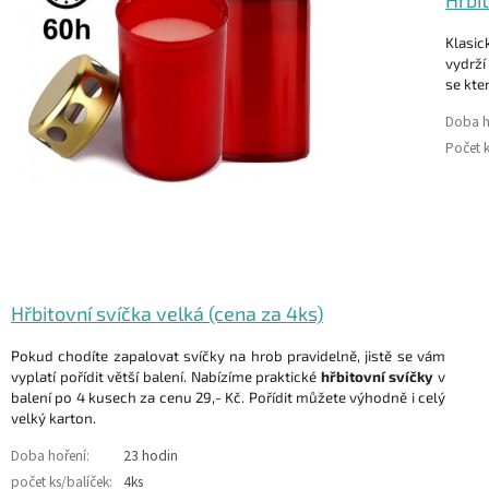
Klasi
vydrží
se kte
Doba h
Počet k
Hřbitovní svíčka velká (cena za 4ks)
Pokud chodíte zapalovat svíčky na hrob pravidelně, jistě se vám
vyplatí pořídit větší balení. Nabízíme praktické
hřbitovní svíčky
v
balení po 4 kusech za cenu 29,- Kč. Pořídit můžete výhodně i celý
velký karton.
Doba hoření:
23 hodin
počet ks/balíček:
4ks