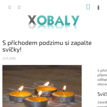
Přejít
NÁKUP
na
KOŠÍK
obsah
S příchodem podzimu si zapalte
svíčky!
23.9.2018
S příc
příjem
uděla
obývac
Svíč
Zanedl