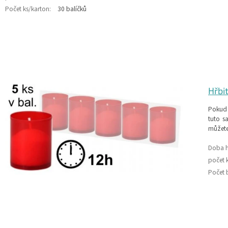
Počet ks/karton:
30 balíčků
Hřbi
Pokud 
tuto s
můžete
Doba h
počet k
Počet b