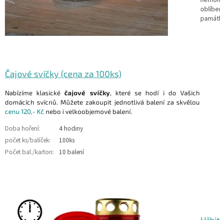
nemoho
oblíbe
památ
Čajové svíčky (cena za 100ks)
Nabízíme klasické
čajové svíčky
, které se hodí i do Vašich
domácích svícnů. Můžete zakoupit jednotlivá balení za skvělou
cenu
120,- Kč
nebo i velkoobjemové balení.
Doba hoření:
4 hodiny
počet ks/balíček:
100ks
Počet bal./karton:
10 balení
Hřbi