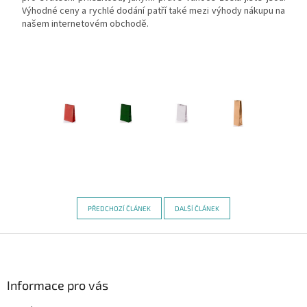
Výhodné ceny a rychlé dodání patří také mezi výhody nákupu na
našem internetovém obchodě.
PŘEDCHOZÍ ČLÁNEK
DALŠÍ ČLÁNEK
Z
á
p
a
Informace pro vás
t