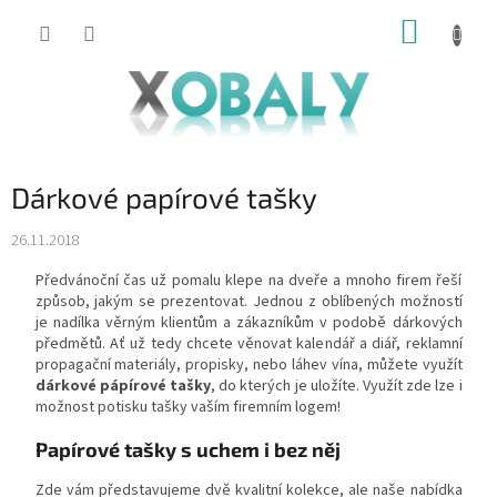
Přejít
NÁKUP
na
KOŠÍK
obsah
Dárkové papírové tašky
26.11.2018
Předvánoční čas už pomalu klepe na dveře a mnoho firem řeší
způsob, jakým se prezentovat. Jednou z oblíbených možností
je nadílka věrným klientům a zákazníkům v podobě dárkových
předmětů. Ať už tedy chcete věnovat kalendář a diář, reklamní
propagační materiály, propisky, nebo láhev vína, můžete využít
dárkové pápírové
tašky
, do kterých je uložíte. Využít zde lze i
možnost potisku tašky vaším firemním logem!
Papírové tašky s uchem i bez něj
Zde vám představujeme dvě kvalitní kolekce, ale naše nabídka