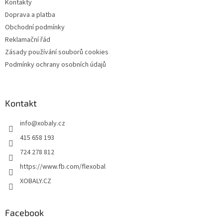
Kontakty
í
Doprava a platba
Obchodní podmínky
Reklamační řád
Zásady používání souborů cookies
Podmínky ochrany osobních údajů
Kontakt
info
@
xobaly.cz
415 658 193
724 278 812
https://www.fb.com/flexobal
XOBALY.CZ
Facebook