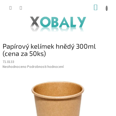
Přejít
NÁKUP
na
KOŠÍK
obsah
Papírový kelímek hnědý 300ml
(cena za 50ks)
71.0133
Průměrné
Neohodnoceno
Podrobnosti hodnocení
hodnocení
produktu
je
0,0
z
5
hvězdiček.