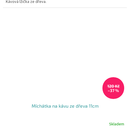
Kávová lžička ze dřeva.
hvězdiček.
120 Kč
–37 %
Míchátka na kávu ze dřeva 11cm
Skladem