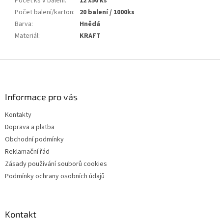
Počet ks v balení
:
12 x50 ks
Počet balení/karton
:
20 balení / 1000ks
Barva
:
Hnědá
Materiál
:
KRAFT
Z
á
p
a
Informace pro vás
t
Kontakty
í
Doprava a platba
Obchodní podmínky
Reklamační řád
Zásady používání souborů cookies
Podmínky ochrany osobních údajů
Kontakt