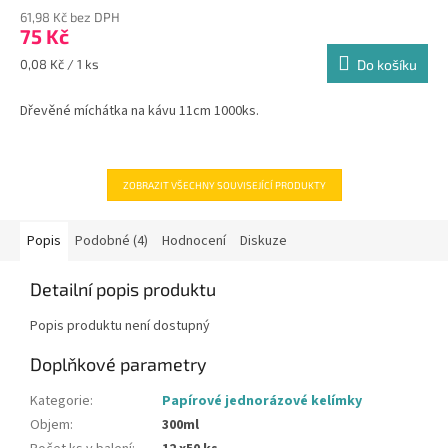
61,98 Kč bez DPH
75 Kč
Měrná
0,08 Kč / 1 ks
Do košíku
cena:
Dřevěné míchátka na kávu 11cm 1000ks.
ZOBRAZIT VŠECHNY SOUVISEJÍCÍ PRODUKTY
Popis
Podobné (4)
Hodnocení
Diskuze
Detailní popis produktu
Popis produktu není dostupný
Doplňkové parametry
Kategorie
:
Papírové jednorázové kelímky
Objem
:
300ml