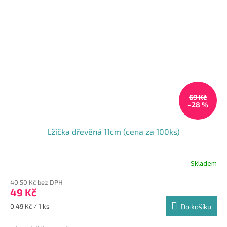
69 Kč
–28 %
Lžička dřevěná 11cm (cena za 100ks)
Skladem
Průměrné
hodnocení
40,50 Kč bez DPH
produktu
49 Kč
je
5,0
Měrná
0,49 Kč / 1 ks
Do košíku
z
cena:
5