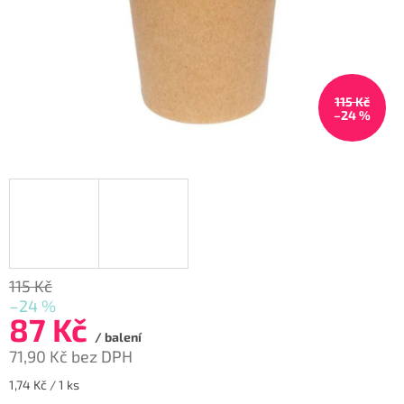
115 Kč
–24 %
115 Kč
–24 %
87 Kč
/ balení
71,90 Kč bez DPH
Měrná
1,74 Kč / 1 ks
cena: