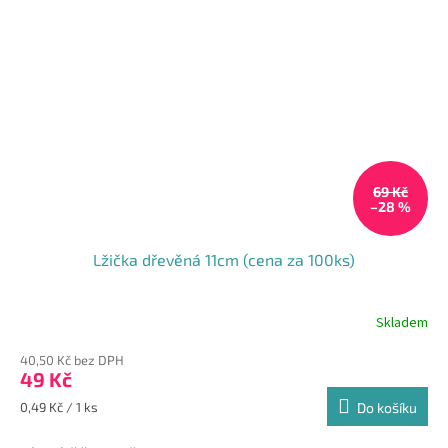
69 Kč
–28 %
Lžička dřevěná 11cm (cena za 100ks)
Skladem
Průměrné
hodnocení
40,50 Kč bez DPH
produktu
49 Kč
je
5,0
Měrná
0,49 Kč / 1 ks
Do košíku
z
cena:
5