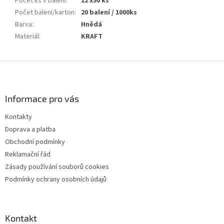
Počet ks v balení
:
12 x50 ks
Počet balení/karton
:
20 balení / 1000ks
Barva
:
Hnědá
Materiál
:
KRAFT
Z
á
p
a
Informace pro vás
t
Kontakty
í
Doprava a platba
Obchodní podmínky
Reklamační řád
Zásady používání souborů cookies
Podmínky ochrany osobních údajů
Kontakt