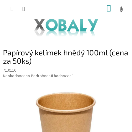
Přejít
NÁKUP
na
KOŠÍK
obsah
Papírový kelímek hnědý 100ml (cena
za 50ks)
71.0110
Průměrné
Neohodnoceno
Podrobnosti hodnocení
hodnocení
produktu
je
0,0
z
5
hvězdiček.