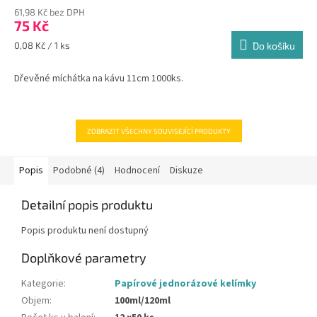
61,98 Kč bez DPH
75 Kč
Měrná
0,08 Kč / 1 ks
Do košíku
cena:
Dřevěné míchátka na kávu 11cm 1000ks.
ZOBRAZIT VŠECHNY SOUVISEJÍCÍ PRODUKTY
Popis
Podobné (4)
Hodnocení
Diskuze
Detailní popis produktu
Popis produktu není dostupný
Doplňkové parametry
Kategorie
:
Papírové jednorázové kelímky
Objem
:
100ml/120ml