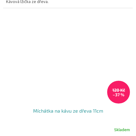
Kávová lžička ze dřeva.
hvězdiček.
120 Kč
–37 %
Míchátka na kávu ze dřeva 11cm
Skladem