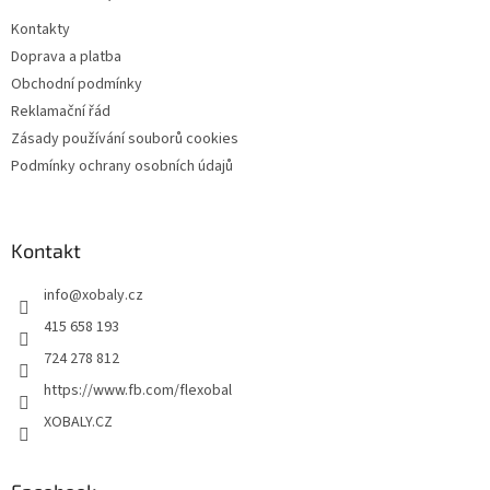
t
Kontakty
í
Doprava a platba
Obchodní podmínky
Reklamační řád
Zásady používání souborů cookies
Podmínky ochrany osobních údajů
Kontakt
info
@
xobaly.cz
415 658 193
724 278 812
https://www.fb.com/flexobal
XOBALY.CZ