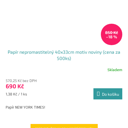
850 Kč
–18 %
Papír nepromastitelný 40x33cm motiv noviny (cena za
500ks)
Skladem
570,25 Kč bez DPH
690 Kč
Měrná
1,38 Kč / 1 ks
Do košíku
cena:
Papír NEW YORK TIMES!