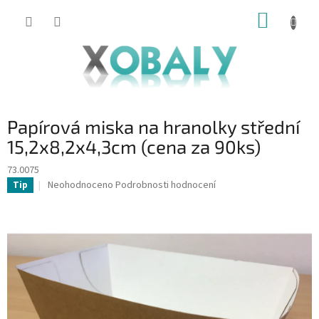
Přejít
NÁKUP
na
KOŠÍK
obsah
Papírová miska na hranolky střední
15,2x8,2x4,3cm (cena za 90ks)
73.0075
Průměrné
Neohodnoceno
Podrobnosti hodnocení
Tip
hodnocení
produktu
je
0,0
z
5
hvězdiček.