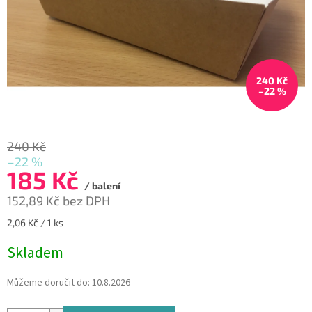
240 Kč
–22 %
240 Kč
–22 %
185 Kč
/ balení
152,89 Kč bez DPH
Měrná
2,06 Kč / 1 ks
cena:
Skladem
Můžeme doručit do:
10.8.2026