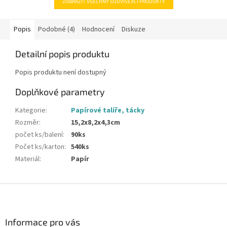
ZOBRAZIT VŠECHNY SOUVISEJÍCÍ PRODUKTY
Popis
Podobné (4)
Hodnocení
Diskuze
Detailní popis produktu
Popis produktu není dostupný
Doplňkové parametry
Kategorie
:
Papírové talíře, tácky
Rozměr
:
15,2x8,2x4,3cm
počet ks/balení
:
90ks
Počet ks/karton
:
540ks
Materiál
:
Papír
Z
á
p
a
Informace pro vás