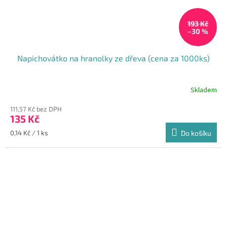
193 Kč
–30 %
Napichovátko na hranolky ze dřeva (cena za 1000ks)
Skladem
111,57 Kč bez DPH
135 Kč
Měrná
0,14 Kč / 1 ks
Do košíku
cena: