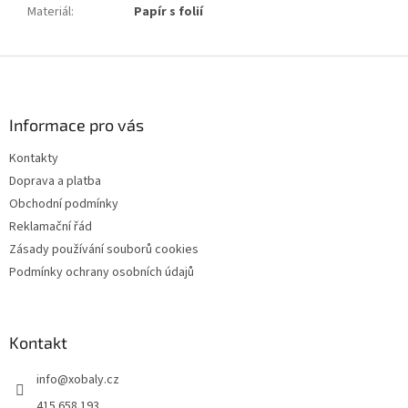
Materiál
:
Papír s folií
Z
á
p
a
Informace pro vás
t
Kontakty
í
Doprava a platba
Obchodní podmínky
Reklamační řád
Zásady používání souborů cookies
Podmínky ochrany osobních údajů
Kontakt
info
@
xobaly.cz
415 658 193