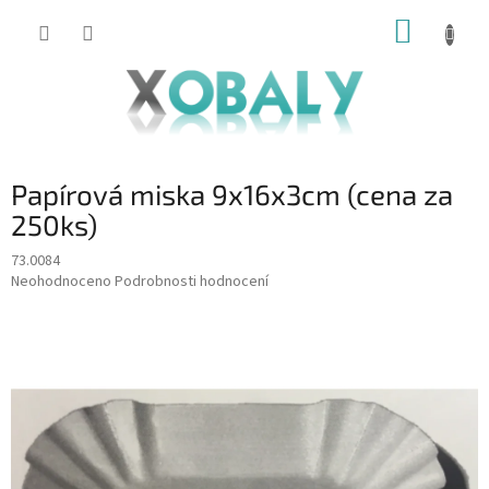
Přejít
NÁKUP
na
KOŠÍK
obsah
Papírová miska 9x16x3cm (cena za
250ks)
73.0084
Průměrné
Neohodnoceno
Podrobnosti hodnocení
hodnocení
produktu
je
0,0
z
5
hvězdiček.