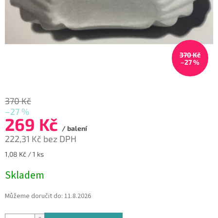
370 Kč
–27 %
370 Kč
–27 %
269 Kč
/ balení
222,31 Kč bez DPH
Měrná
1,08 Kč / 1 ks
cena:
Skladem
Můžeme doručit do:
11.8.2026