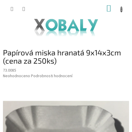
Přejít
NÁKUP
na
KOŠÍK
obsah
Papírová miska hranatá 9x14x3cm
(cena za 250ks)
73.0085
Průměrné
Neohodnoceno
Podrobnosti hodnocení
hodnocení
produktu
je
0,0
z
5
hvězdiček.