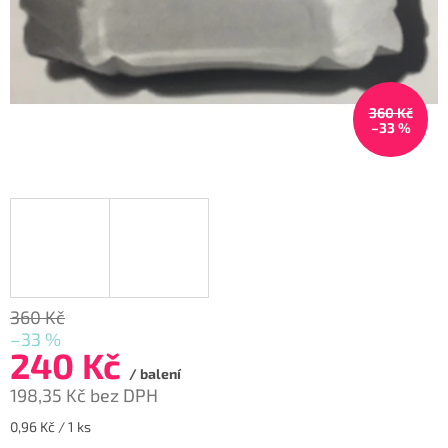
360 Kč
–33 %
360 Kč
–33 %
240 Kč
/ balení
198,35 Kč bez DPH
Měrná
0,96 Kč / 1 ks
cena: