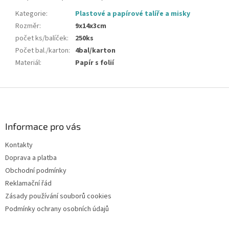
Kategorie
:
Plastové a papírové talíře a misky
Rozměr
:
9x14x3cm
počet ks/balíček
:
250ks
Počet bal./karton
:
4bal/karton
Materiál
:
Papír s folií
Z
á
p
a
Informace pro vás
t
Kontakty
í
Doprava a platba
Obchodní podmínky
Reklamační řád
Zásady používání souborů cookies
Podmínky ochrany osobních údajů