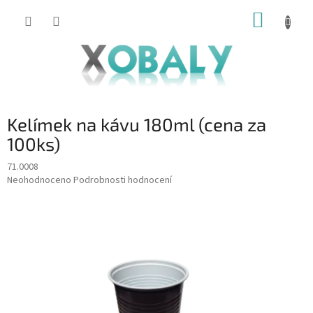
Přejít
NÁKUP
na
KOŠÍK
obsah
Kelímek na kávu 180ml (cena za
100ks)
71.0008
Průměrné
Neohodnoceno
Podrobnosti hodnocení
hodnocení
produktu
je
0,0
z
5
hvězdiček.