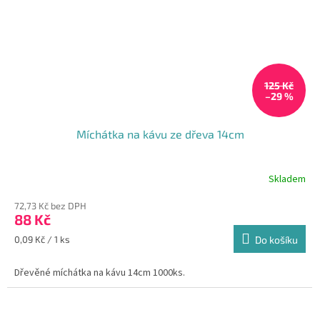
125 Kč
–29 %
Míchátka na kávu ze dřeva 14cm
Skladem
Průměrné
hodnocení
72,73 Kč bez DPH
produktu
88 Kč
je
5,0
Měrná
0,09 Kč / 1 ks
Do košíku
z
cena:
5
Dřevěné míchátka na kávu 14cm 1000ks.
hvězdiček.