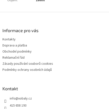
Objem
:
180ml
Z
á
p
a
Informace pro vás
t
Kontakty
í
Doprava a platba
Obchodní podmínky
Reklamační řád
Zásady používání souborů cookies
Podmínky ochrany osobních údajů
Kontakt
info
@
xobaly.cz
415 658 193