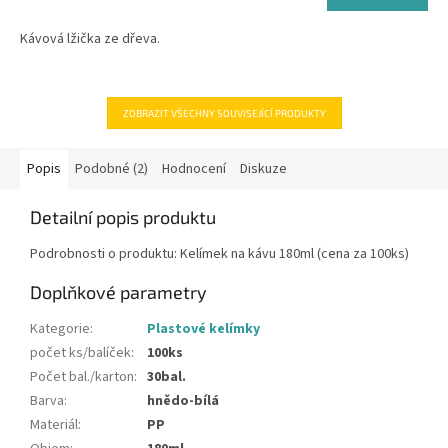
z
cena:
5
Kávová lžička ze dřeva.
hvězdiček.
ZOBRAZIT VŠECHNY SOUVISEJÍCÍ PRODUKTY
Popis
Podobné (2)
Hodnocení
Diskuze
Detailní popis produktu
Podrobnosti o produktu: Kelímek na kávu 180ml (cena za 100ks)
Doplňkové parametry
Kategorie
:
Plastové kelímky
počet ks/balíček
:
100ks
Počet bal./karton
:
30bal.
Barva
:
hnědo-bílá
Materiál
:
PP