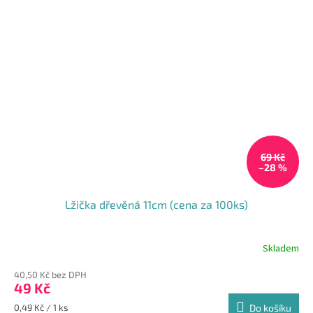
69 Kč
–28 %
Lžička dřevěná 11cm (cena za 100ks)
Skladem
Průměrné
hodnocení
40,50 Kč bez DPH
produktu
49 Kč
je
5,0
Měrná
0,49 Kč / 1 ks
Do košíku