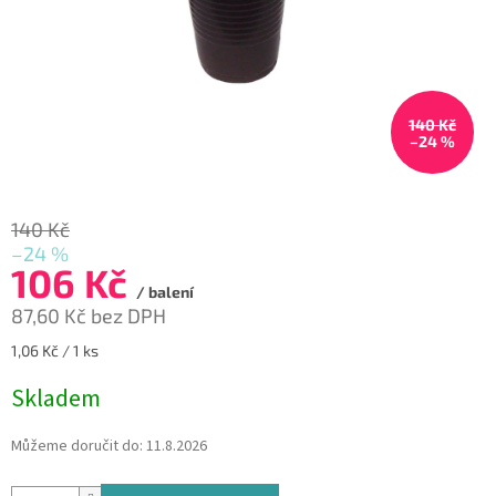
140 Kč
–24 %
140 Kč
–24 %
106 Kč
/ balení
87,60 Kč bez DPH
Měrná
1,06 Kč / 1 ks
cena:
Skladem
Můžeme doručit do:
11.8.2026