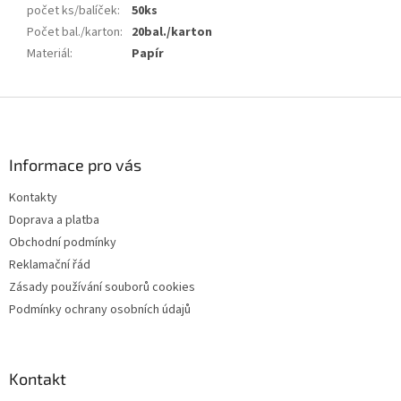
počet ks/balíček
:
50ks
Počet bal./karton
:
20bal./karton
Materiál
:
Papír
Z
á
p
a
Informace pro vás
t
Kontakty
í
Doprava a platba
Obchodní podmínky
Reklamační řád
Zásady používání souborů cookies
Podmínky ochrany osobních údajů
Kontakt