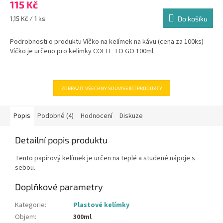
115 Kč
Měrná
1,15 Kč / 1 ks
Do košíku
cena:
Podrobnosti o produktu Víčko na kelímek na kávu (cena za 100ks)
Víčko je určeno pro kelímky COFFE TO GO 100ml
ZOBRAZIT VŠECHNY SOUVISEJÍCÍ PRODUKTY
Popis
Podobné (4)
Hodnocení
Diskuze
Detailní popis produktu
Tento papírový kelímek je určen na teplé a studené nápoje s
sebou.
Doplňkové parametry
Kategorie
:
Plastové kelímky
Objem
:
300ml