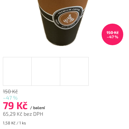
150 Kč
–47 %
150 Kč
–47 %
79 Kč
/ balení
65,29 Kč bez DPH
Měrná
1,58 Kč / 1 ks
cena: