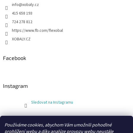
info
@
xobaly.cz
415 658 193
724 278 812
https://www.fb.com/flexobal
XOBALY.CZ
Facebook
Instagram
Sledovat na Instagramu
FLEXOBAL
KATRIN
Používáme cookies, abychom Vám umožnili pohodlné
prohlížení webu a díky analýze provozu webu neustále