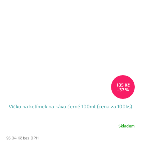
z
5
hvězdiček.
185 Kč
–37 %
Víčko na kelímek na kávu černé 100ml (cena za 100ks)
Skladem
95,04 Kč bez DPH