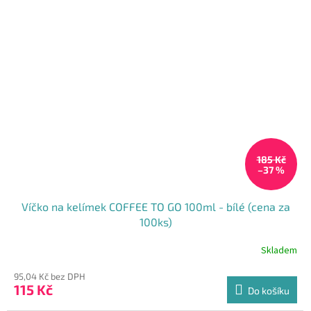
185 Kč
–37 %
Víčko na kelímek COFFEE TO GO 100ml - bílé (cena za
100ks)
Skladem
Průměrné
hodnocení
95,04 Kč bez DPH
produktu
115 Kč
je
Do košíku
5,0