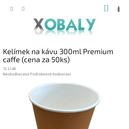
Přejít
NÁKUP
na
KOŠÍK
obsah
Kelímek na kávu 300ml Premium
caffe (cena za 50ks)
71.1148
Průměrné
Neohodnoceno
Podrobnosti hodnocení
hodnocení
produktu
je
0,0
z
5
hvězdiček.