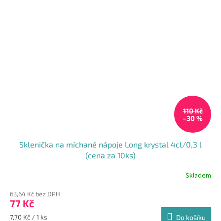
110 Kč
–30 %
Sklenička na míchané nápoje Long krystal 4cl/0,3 l
(cena za 10ks)
Skladem
Průměrné
hodnocení
63,64 Kč bez DPH
produktu
77 Kč
je
4,1
Měrná
7,70 Kč / 1 ks
Do košíku