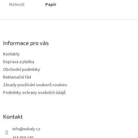
Materiál
:
Papír
Z
á
p
a
Informace pro vás
t
Kontakty
í
Doprava a platba
Obchodní podmínky
Reklamační řád
Zásady používání souborů cookies
Podmínky ochrany osobních údajů
Kontakt
info
@
xobaly.cz