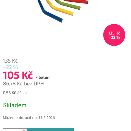
135 Kč
–22 %
135 Kč
–22 %
105 Kč
/ balení
86,78 Kč bez DPH
Měrná
0,53 Kč / 1 ks
cena:
Skladem
Můžeme doručit do:
11.8.2026