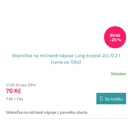
99 Kč
–29 %
Sklenička na míchané nápoje Long krystal 2cl/0,2 l
(cena za 10ks)
Skladem
57,85 Kč bez DPH
70 Kč
Měrná
7 Kč / 1 ks
Do košíku
cena:
Sklenička na míchané nápoje z pevného plastu