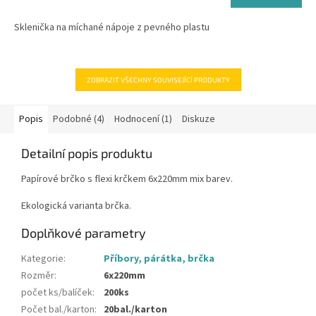
z
cena:
5
Sklenička na míchané nápoje z pevného plastu
hvězdiček.
ZOBRAZIT VŠECHNY SOUVISEJÍCÍ PRODUKTY
Popis
Podobné (4)
Hodnocení (1)
Diskuze
Detailní popis produktu
Papírové brčko s flexi krčkem 6x220mm mix barev.
Ekologická varianta brčka.
Doplňkové parametry
Kategorie
:
Příbory, párátka, brčka
Rozměr
:
6x220mm
počet ks/balíček
:
200ks
Počet bal./karton
:
20bal./karton