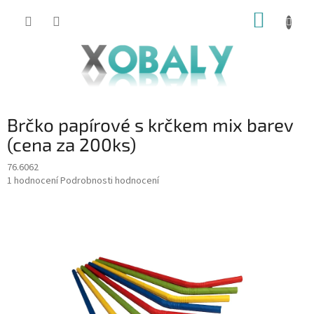
Přejít
NÁKUP
na
KOŠÍK
obsah
Brčko papírové s krčkem mix barev
(cena za 200ks)
76.6062
Průměrné
1 hodnocení
Podrobnosti hodnocení
hodnocení
produktu
je
5,0
z
5
hvězdiček.