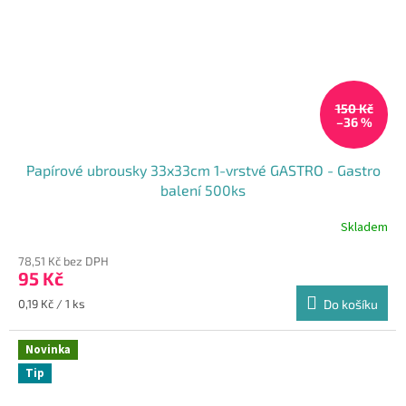
150 Kč
–36 %
Papírové ubrousky 33x33cm 1-vrstvé GASTRO - Gastro
balení 500ks
Skladem
Průměrné
hodnocení
78,51 Kč bez DPH
produktu
95 Kč
je
5,0
Měrná
0,19 Kč / 1 ks
Do košíku
z
cena:
5
hvězdiček.
Novinka
Tip