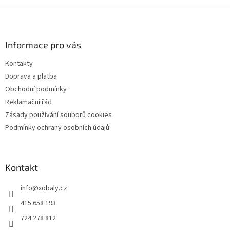
Z
á
p
a
Informace pro vás
t
Kontakty
í
Doprava a platba
Obchodní podmínky
Reklamační řád
Zásady používání souborů cookies
Podmínky ochrany osobních údajů
Kontakt
info
@
xobaly.cz
415 658 193
724 278 812