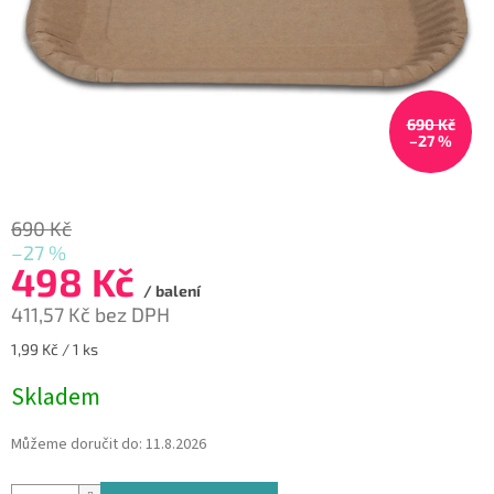
690 Kč
–27 %
690 Kč
–27 %
498 Kč
/ balení
411,57 Kč bez DPH
Měrná
1,99 Kč / 1 ks
cena:
Skladem
Můžeme doručit do:
11.8.2026