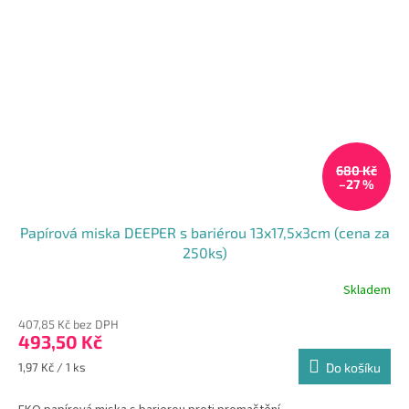
680 Kč
–27 %
Papírová miska DEEPER s bariérou 13x17,5x3cm (cena za
250ks)
Skladem
407,85 Kč bez DPH
493,50 Kč
Měrná
1,97 Kč / 1 ks
Do košíku
cena: