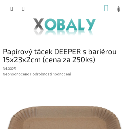
Přejít
NÁKUP
na
KOŠÍK
obsah
Papírový tácek DEEPER s bariérou
15x23x2cm (cena za 250ks)
34.0025
Průměrné
Neohodnoceno
Podrobnosti hodnocení
hodnocení
produktu
je
0,0
z
5
hvězdiček.