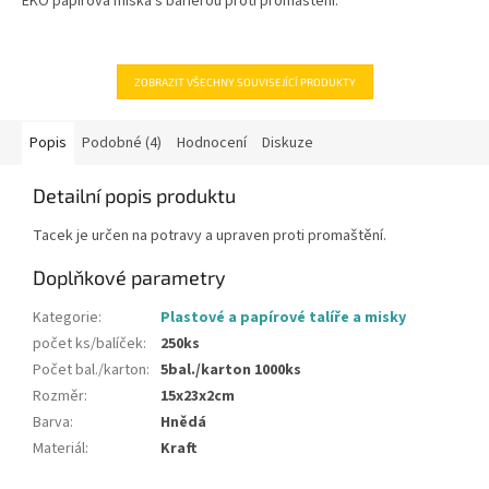
EKO papírová miska s barierou proti promaštění.
ZOBRAZIT VŠECHNY SOUVISEJÍCÍ PRODUKTY
Popis
Podobné (4)
Hodnocení
Diskuze
Detailní popis produktu
Tacek je určen na potravy a upraven proti promaštění.
Doplňkové parametry
Kategorie
:
Plastové a papírové talíře a misky
počet ks/balíček
:
250ks
Počet bal./karton
:
5bal./karton 1000ks
Rozměr
:
15x23x2cm
Barva
:
Hnědá
Materiál
:
Kraft