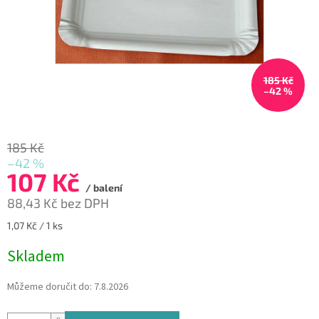
185 Kč
–42 %
185 Kč
–42 %
107 Kč
/ balení
88,43 Kč bez DPH
Měrná
1,07 Kč / 1 ks
cena:
Skladem
Můžeme doručit do:
7.8.2026