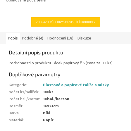
Opakovaně použitelný!
hvězdiček.
ZOBRAZIT VŠECHNY SOUVISEJÍCÍ PRODUKTY
Popis
Podobné (4)
Hodnocení (18)
Diskuze
Detailní popis produktu
Podrobnosti o produktu Tácek papírový č.5 (cena za 100ks)
Doplňkové parametry
Kategorie
:
Plastové a papírové talíře a misky
počet ks/balíček
:
100ks
Počet bal./karton
:
10bal./karton
Rozměr
:
16x23cm
Barva
:
Bílá
Materiál
:
Papír