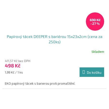
690 Kč
–27 %
Papírový tácek DEEPER s bariérou 15x23x2cm (cena za
250ks)
Skladem
411,57 Kč bez DPH
498 Kč
Měrná
1,99 Kč / 1 ks
Do košíku
cena:
EKO papírový tácek s barierou proti promaštění.