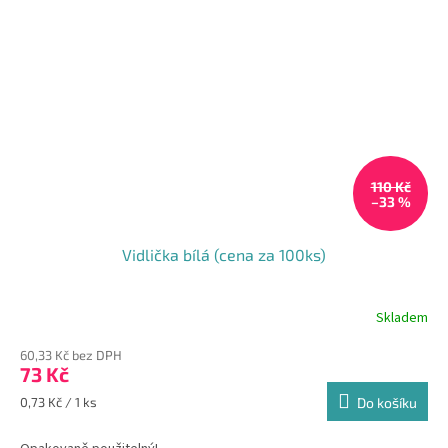
110 Kč
–33 %
Vidlička bílá (cena za 100ks)
Skladem
Průměrné
hodnocení
60,33 Kč bez DPH
produktu
73 Kč
je
4,0
Měrná
0,73 Kč / 1 ks
Do košíku
z
cena:
5