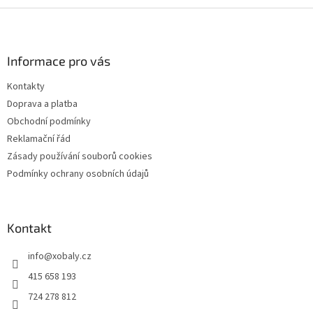
Z
á
p
a
Informace pro vás
t
Kontakty
í
Doprava a platba
Obchodní podmínky
Reklamační řád
Zásady používání souborů cookies
Podmínky ochrany osobních údajů
Kontakt
info
@
xobaly.cz
415 658 193
724 278 812