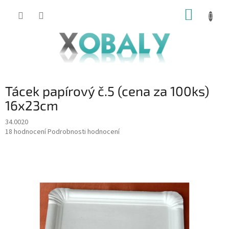
Přejít
NÁKUP
na
KOŠÍK
obsah
Tácek papírový č.5 (cena za 100ks)
16x23cm
34.0020
Průměrné
18 hodnocení
Podrobnosti hodnocení
hodnocení
produktu
je
4,8
z
5
hvězdiček.