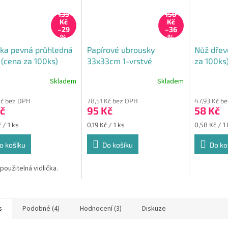
135
150
Kč
Kč
–29
–36
%
%
čka pevná průhledná
Papírové ubrousky
Nůž dřev
(cena za 100ks)
33x33cm 1-vrstvé
za 100ks
GASTRO - Gastro balení
Skladem
Skladem
Průměrné
500ks
hodnocení
Kč bez DPH
78,51 Kč bez DPH
47,93 Kč b
produktu
č
95 Kč
58 Kč
je
5,0
Měrná
Měrná
 / 1 ks
0,19 Kč / 1 ks
0,58 Kč / 1
z
cena:
cena:
5
o košíku
Do košíku
Do ko
hvězdiček.
použitelná vidlička.
s
Podobné (4)
Hodnocení (3)
Diskuze