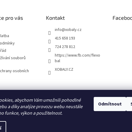
e pro vás
Kontakt
Facebo
info
@
xobaly.cz
latba
415 658 193
podmínky
724 278 812
 řád
https://www.fb.com/flexo
žívání souborů
bal
XOBALY.CZ
chrany osobních
FLEXOBAL
KATRIN
ookies, abychom Vám umožnili pohodlné
Odmítnout
ebu a díky analýze provozu webu neustále
ho funkce, výkon a použitelnost.
í