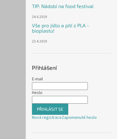
TIP: Nádobí na food festival
24.6.2019
Vše pro jídlo a pití z PLA -
bioplastu!
23.4.2019
Přihlášení
E-mail
Heslo
PŘIHLÁSIT SE
Nová registrace
Zapomenuté heslo