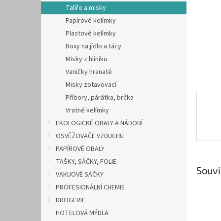
n
Talíře a misky
e
Papírové kelímky
l
Plastové kelímky
Boxy na jídlo a tácy
Misky z hliníku
Vaničky hranaté
Misky zotavovací
Příbory, párátka, brčka
Vratné kelímky
EKOLOGICKÉ OBALY A NÁDOBÍ
OSVĚŽOVAČE VZDUCHU
PAPÍROVÉ OBALY
TAŠKY, SÁČKY, FOLIE
Souvi
VAKUOVÉ SÁČKY
PROFESIONÁLNÍ CHEMIE
DROGERIE
HOTELOVÁ MÝDLA