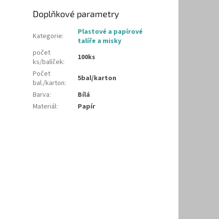
Doplňkové parametry
Plastové a papírové
Kategorie
:
talíře a misky
počet
100ks
ks/balíček
:
Počet
5bal/karton
bal./karton
:
Barva
:
Bílá
Materiál
:
Papír