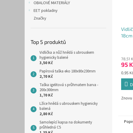
OBALOVÉ MATERIÁLY
EET pokladny
Značky
Vidli
18cm 
Top 5 produktů
Vidlička a nůž hnědá s ubrouskem
hygienicky balené
78,51 
3,50 Kč
95 K
Papírová taška eko 180x80x230mm
Měrná
0,95 Kč
2,70 Kč
cena:
D
Taška igelitová s průhmatem barva -
200x300mm
1,70 Kč
Znovu 
Lžíce hnědá s ubrouskem hygienicky
balená
2,80 Kč
Popi
Samolepící kapsa na dokumenty
průhledná C5
1,35 Kč