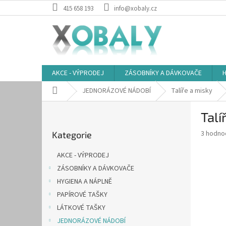
Přejít
415 658 193
info@xobaly.cz
na
obsah
AKCE - VÝPRODEJ
ZÁSOBNÍKY A DÁVKOVAČE
H
Domů
JEDNORÁZOVÉ NÁDOBÍ
Talíře a misky
P
Talí
o
Přeskočit
s
Průměr
3 hodno
Kategorie
kategorie
t
hodnoce
r
produkt
AKCE - VÝPRODEJ
a
je
ZÁSOBNÍKY A DÁVKOVAČE
5,0
n
z
HYGIENA A NÁPLNĚ
n
5
í
PAPÍROVÉ TAŠKY
hvězdič
p
LÁTKOVÉ TAŠKY
a
JEDNORÁZOVÉ NÁDOBÍ