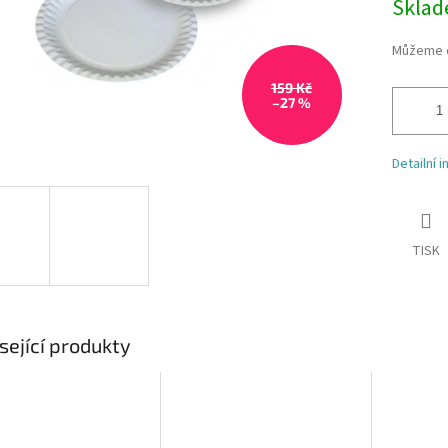
Skla
Můžeme d
159 Kč
–27 %
Detailní 
TISK
sející produkty