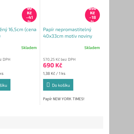
99
850
Kč
Kč
–41
–18
%
%
ěný 16,5cm (cena
Papír nepromastitelný
)
40x33cm motiv noviny
(cena za 500ks)
Skladem
Skladem
ez DPH
570,25 Kč bez DPH
690 Kč
Měrná
 ks
1,38 Kč / 1 ks
cena:
šíku
Do košíku
Papír NEW YORK TIMES!