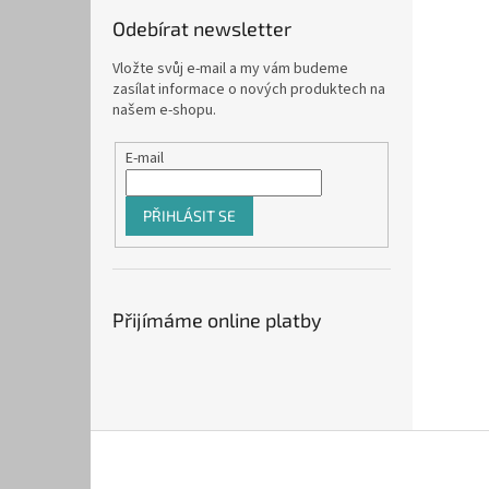
Odebírat newsletter
Vložte svůj e-mail a my vám budeme
zasílat informace o nových produktech na
našem e-shopu.
E-mail
PŘIHLÁSIT SE
Přijímáme online platby
Z
á