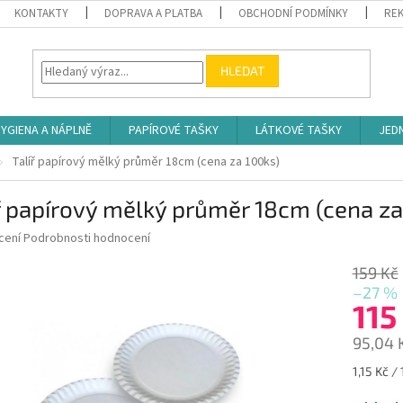
KONTAKTY
DOPRAVA A PLATBA
OBCHODNÍ PODMÍNKY
REK
HLEDAT
YGIENA A NÁPLNĚ
PAPÍROVÉ TAŠKY
LÁTKOVÉ TAŠKY
JED
Talíř papírový mělký průměr 18cm (cena za 100ks)
ř papírový mělký průměr 18cm (cena za
né
cení
Podrobnosti hodnocení
ní
u
159 Kč
–27 %
115
95,04 
ek.
Měrná
1,15 Kč / 
cena: