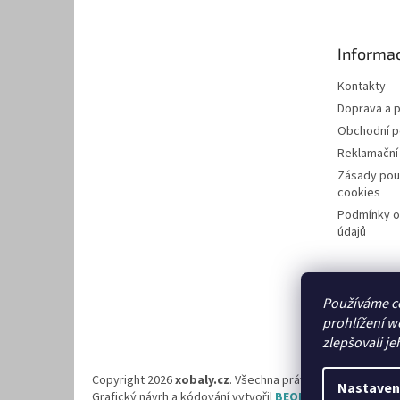
p
a
t
Informac
í
Kontakty
Doprava a p
Obchodní 
Reklamační
Zásady pou
cookies
Podmínky o
údajů
Používáme c
prohlížení w
zlepšovali je
Copyright 2026
xobaly.cz
. Všechna práva vyhrazena.
Nastaven
Grafický návrh a kódování vytvořil
BEOM.cz
.