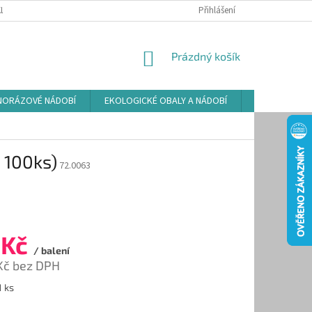
LAMAČNÍ ŘÁD
ZÁSADY POUŽÍVÁNÍ SOUBORŮ COOKIES
Přihlášení
PODMÍNKY O
NÁKUPNÍ
Prázdný košík
KOŠÍK
NORÁZOVÉ NÁDOBÍ
EKOLOGICKÉ OBALY A NÁDOBÍ
OSVĚŽOVAČE
 100ks)
72.0063
 Kč
/ balení
Kč bez DPH
1 ks