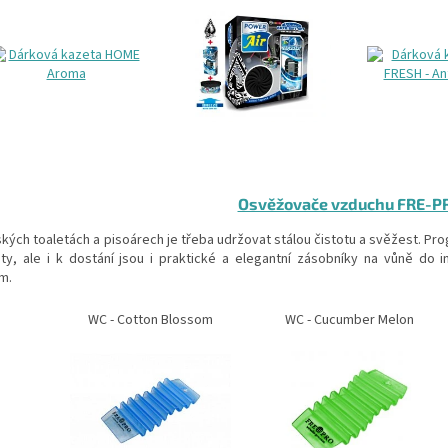
Osvěžovače vzduchu FRE-P
ských toaletách a pisoárech je třeba udržovat stálou čistotu a svěžest. P
ety, ale i k dostání jsou i praktické a elegantní zásobníky na vůně do 
em.
WC - Cotton Blossom
WC - Cucumber Melon