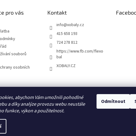
e pro vás
Kontakt
Facebo
info
@
xobaly.cz
latba
415 658 193
podmínky
724 278 812
 řád
https://www.fb.com/flexo
žívání souborů
bal
XOBALY.CZ
chrany osobních
FLEXOBAL
KATRIN
ookies, abychom Vám umožnili pohodlné
Odmítnout
ebu a díky analýze provozu webu neustále
ho funkce, výkon a použitelnost.
í