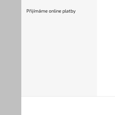
Přijímáme online platby
Z
á
p