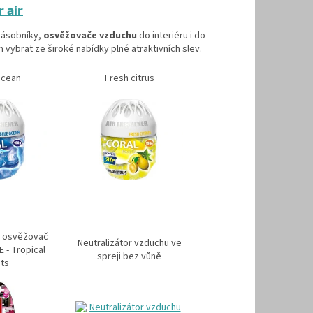
 air
zásobníky,
osvěžovače vzduchu
do interiéru i do
n vybrat ze široké nabídky plné atraktivních slev.
Ocean
Fresh citrus
 osvěžovač
Neutralizátor vzduchu ve
 - Tropical
spreji bez vůně
its