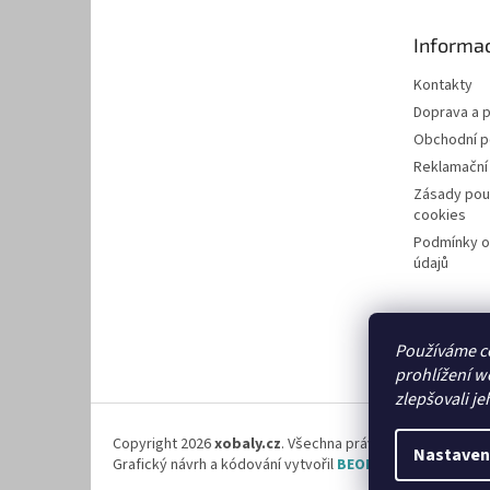
a
t
Informac
í
Kontakty
Doprava a p
Obchodní 
Reklamační
Zásady pou
cookies
Podmínky o
údajů
Používáme c
prohlížení w
zlepšovali je
Copyright 2026
xobaly.cz
. Všechna práva vyhrazena.
Nastaven
Grafický návrh a kódování vytvořil
BEOM.cz
.