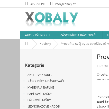
Přejít
415 658 193
info@xobaly.cz
na
obsah
AKCE - VÝPRODEJ
ZÁSOBNÍKY A DÁVKOVAČE
H
Domů
Novinky
Provoňte svůj byt s osvěžovači 
P
Prov
o
Přeskočit
s
Kategorie
kategorie
12.9.201
t
r
Chcete, 
AKCE - VÝPRODEJ
a
nebo i kance
ZÁSOBNÍKY A DÁVKOVAČE
n
HYGIENA A NÁPLNĚ
n
í
PAPÍROVÉ TAŠKY
Prvotří
p
LÁTKOVÉ TAŠKY
Osvěžo
a
zásobní
JEDNORÁZOVÉ NÁDOBÍ