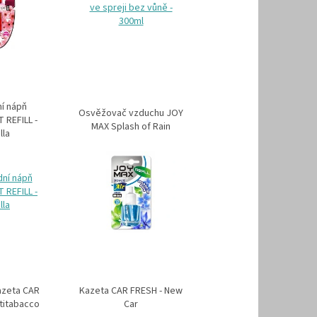
í nápň
Osvěžovač vzduchu JOY
REFILL -
MAX Splash of Rain
lla
azeta CAR
Kazeta CAR FRESH - New
titabacco
Car