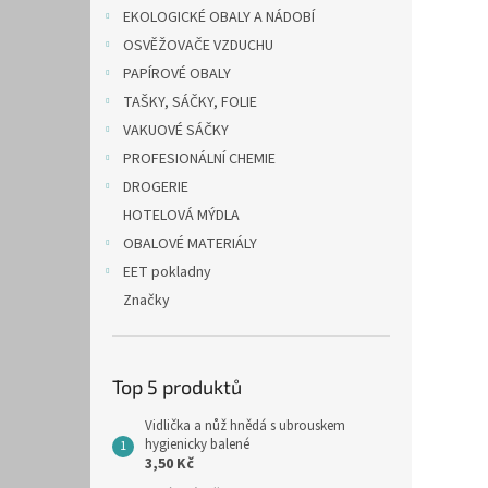
n
EKOLOGICKÉ OBALY A NÁDOBÍ
e
OSVĚŽOVAČE VZDUCHU
l
PAPÍROVÉ OBALY
TAŠKY, SÁČKY, FOLIE
VAKUOVÉ SÁČKY
PROFESIONÁLNÍ CHEMIE
DROGERIE
HOTELOVÁ MÝDLA
OBALOVÉ MATERIÁLY
EET pokladny
Značky
Top 5 produktů
Vidlička a nůž hnědá s ubrouskem
hygienicky balené
3,50 Kč