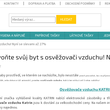
KONTAKTY
DOPRAVA A PLATBA
OBCHODNÍ PODMÍNKY
REK
HLEDAT
YGIENA A NÁPLNĚ
PAPÍROVÉ TAŠKY
LÁTKOVÉ TAŠKY
JED
vzduchu! Nyní se slevami až 27%
oňte svůj byt s osvěžovači vzduchu! 
7
aby prostředí, ve kterém se nacházíte, bylo
neustále
jemně provoněné, bez nepříjemnéh
láře, nebo dokonce Váš automobil, pomohou
osvěžovače vzduchu
. Nabízíme exkluzivně širokou nabídku!
Osvěžovače vzduchu KATR
dní značka vyhlášené kvality KATRIN nabízí elektronické zásobníky a tři
vače vzduchu Katrin
jsou k dostání za velkoobchodní ceny. Na našem i
ky najednou.