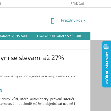
LAMAČNÍ ŘÁD
ZÁSADY POUŽÍVÁNÍ SOUBORŮ COOKIES
Přihlášení
PODMÍNKY O
NÁKUPNÍ
Prázdný košík
KOŠÍK
NORÁZOVÉ NÁDOBÍ
EKOLOGICKÉ OBALY A NÁDOBÍ
OSVĚŽOVAČE
Nyní se slevami až 27%
o a otravného zápachu? Ať už se jedná o klasické toalety, interiér Vašeho domu
IN
 druhy vůní, které automaticky provoní interiér.
nternetovém obchodě můžete objednávat náplně i