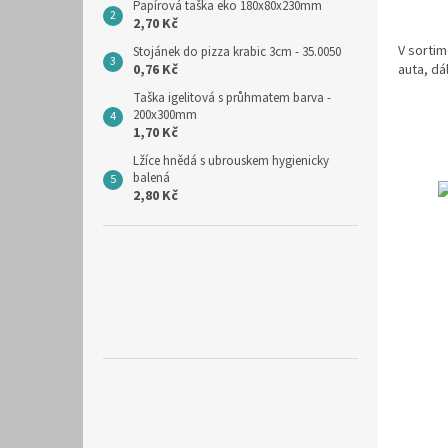
Papírová taška eko 180x80x230mm
2,70 Kč
V sortim
Stojánek do pizza krabic 3cm - 35.0050
auta, dá
0,76 Kč
Taška igelitová s průhmatem barva -
200x300mm
1,70 Kč
Lžíce hnědá s ubrouskem hygienicky
balená
2,80 Kč