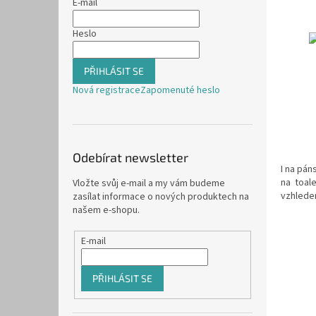
E-mail
Heslo
PŘIHLÁSIT SE
Nová registrace
Zapomenuté heslo
Odebírat newsletter
I na pán
na toal
Vložte svůj e-mail a my vám budeme
vzhled
zasílat informace o nových produktech na
našem e-shopu.
E-mail
PŘIHLÁSIT SE