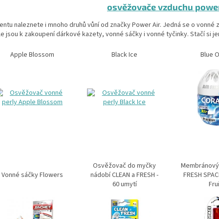
osvěžovače vzduchu power
entu naleznete i mnoho druhů vůní od značky Power Air. Jedná se o vonné 
le jsou k zakoupení dárkové kazety, vonné sáčky i vonné tyčinky. Stačí si je
Apple Blossom
Black Ice
Blue 
Osvěžovač do myčky
Membránový
Vonné sáčky Flowers
nádobí CLEAN a FRESH -
FRESH SPACE
60 umytí
Fru