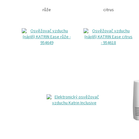
růže
citrus