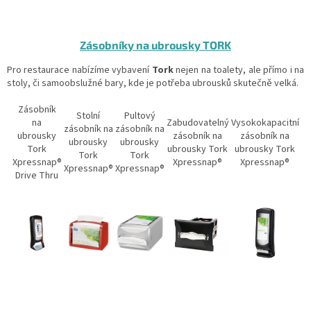
Zásobníky na ubrousky TORK
Pro restaurace nabízíme vybavení
Tork
nejen na toalety, ale přímo i na
stoly, či samoobslužné bary, kde je potřeba ubrousků skutečně velká.
Zásobník
Stolní
Pultový
na
Zabudovatelný
Vysokokapacitní
zásobník na
zásobník na
ubrousky
zásobník na
zásobník na
ubrousky
ubrousky
Tork
ubrousky Tork
ubrousky Tork
Tork
Tork
Xpressnap®
Xpressnap®
Xpressnap®
Xpressnap®
Xpressnap®
Drive Thru