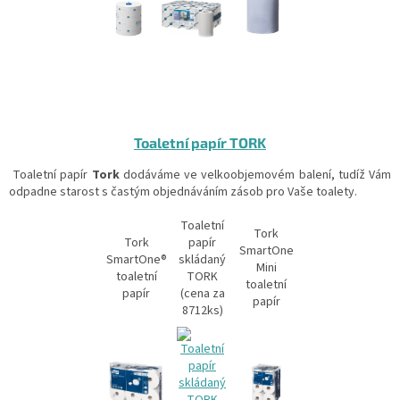
Toaletní papír TORK
Toaletní papír
Tork
dodáváme ve velkoobjemovém balení, tudíž Vám
odpadne starost s častým objednáváním zásob pro Vaše toalety.
Toaletní
Tork
Tork
papír
SmartOne
SmartOne®
skládaný
Mini
toaletní
TORK
toaletní
papír
(cena za
papír
8712ks)