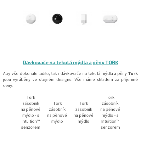
Dávkovače na tekutá mýdla a pěny TORK
Aby vše dokonale ladilo, tak i dávkovače na tekutá mýdla a pěny
Tork
jsou vyráběny ve stejném designu. Vše máme skladem za příjemné
ceny.
Tork
Tork
zásobník
Tork
Tork
zásobník
na pěnové
zásobník
zásobník
na pěnové
mýdlo - s
na pěnové
na pěnové
mýdlo - s
Intuition™
mýdlo
mýdlo
Intuition™
senzorem
senzorem