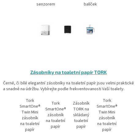
senzorem
balíček
Zásobníky na toaletní papír TORK
Černé, či bílé elegantní zásobníky na toaletní papír jsou velmi praktické
a snadné na údržbu. Vybírejte podle frekventovanosti Vaší toalety.
Tork
Tork
Tork
Zásobník
SmartOne®
SmartOne®
SmartOne®
TORK na
Twin Mini
Twin Mini
zásobník
skládaný
zásobník
zásobník
na toaletní
toaletní
na toaletní
na toaletní
papír
papír
papír
papír