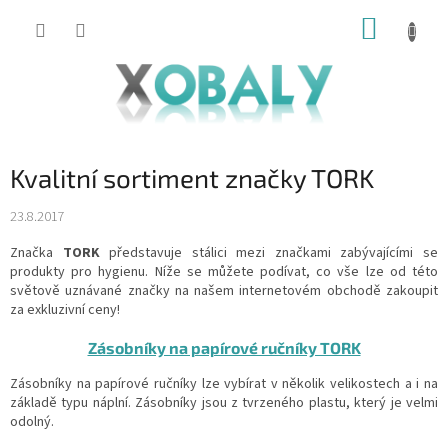
Přejít
NÁKUP
na
KOŠÍK
obsah
Kvalitní sortiment značky TORK
23.8.2017
Značka
TORK
představuje stálici mezi značkami zabývajícími se
produkty pro hygienu. Níže se můžete podívat, co vše lze od této
světově uznávané značky na našem internetovém obchodě zakoupit
za exkluzivní ceny!
Zásobníky na papírové ručníky TORK
Zásobníky na papírové ručníky lze vybírat v několik velikostech a i na
základě typu náplní. Zásobníky jsou z tvrzeného plastu, který je velmi
odolný.