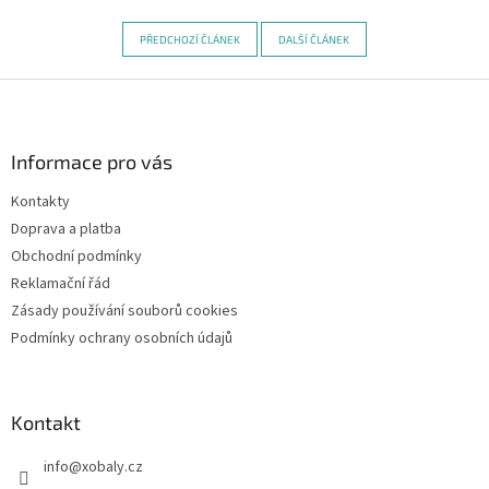
PŘEDCHOZÍ ČLÁNEK
DALŠÍ ČLÁNEK
Z
á
p
a
Informace pro vás
t
Kontakty
í
Doprava a platba
Obchodní podmínky
Reklamační řád
Zásady používání souborů cookies
Podmínky ochrany osobních údajů
Kontakt
info
@
xobaly.cz