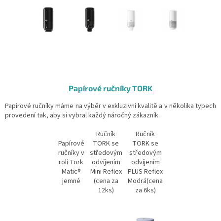
Papírové ručníky TORK
Papírové ručníky máme na výběr v exkluzivní kvalitě a v několika typech
provedení tak, aby si vybral každý náročný zákazník.
Ručník
Ručník
Papírové
TORK se
TORK se
ručníky v
středovým
středovým
roli Tork
odvíjením
odvíjením
Matic®
Mini Reflex
PLUS Reflex
jemné
(cena za
Modrá(cena
12ks)
za 6ks)