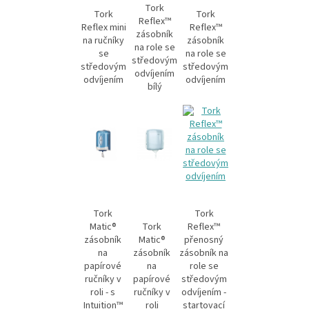
Tork
Tork
Tork
Reflex™
Reflex mini
Reflex™
zásobník
na ručníky
zásobník
na role se
se
na role se
středovým
středovým
středovým
odvíjením
odvíjením
odvíjením
bílý
Tork
Tork
Matic®
Tork
Reflex™
zásobník
Matic®
přenosný
na
zásobník
zásobník na
papírové
na
role se
ručníky v
papírové
středovým
roli - s
ručníky v
odvíjením -
Intuition™
roli
startovací