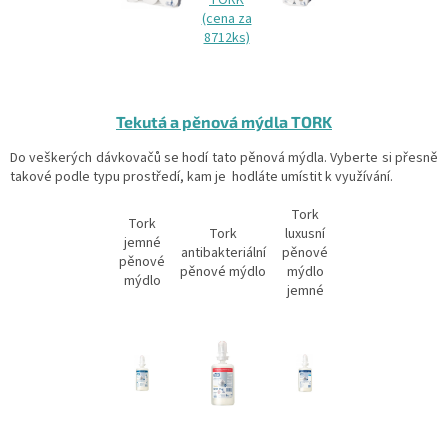
Tekutá a pěnová mýdla TORK
Do veškerých dávkovačů se hodí tato pěnová mýdla. Vyberte si přesně
takové podle typu prostředí, kam je hodláte umístit k využívání.
Tork
Tork
Tork
luxusní
jemné
antibakteriální
pěnové
pěnové
pěnové mýdlo
mýdlo
mýdlo
jemné