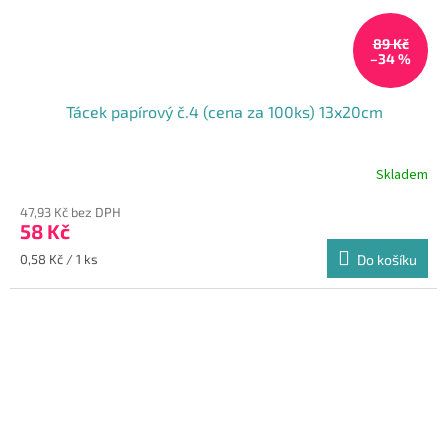
89 Kč
–34 %
Tácek papírový č.4 (cena za 100ks) 13x20cm
Skladem
Průměrné
hodnocení
47,93 Kč bez DPH
produktu
58 Kč
je
4,7
Měrná
0,58 Kč / 1 ks
Do košíku
z
cena:
5
hvězdiček.