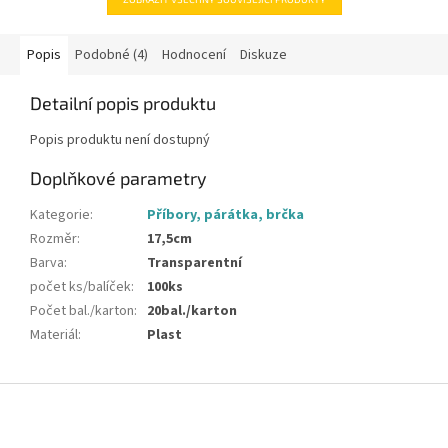
Popis
Podobné (4)
Hodnocení
Diskuze
Detailní popis produktu
Popis produktu není dostupný
Doplňkové parametry
Kategorie
:
Příbory, párátka, brčka
Rozměr
:
17,5cm
Barva
:
Transparentní
počet ks/balíček
:
100ks
Počet bal./karton
:
20bal./karton
Materiál
:
Plast
Z
á
p