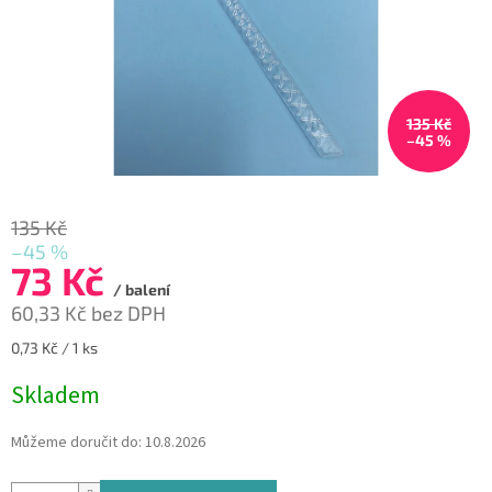
135 Kč
–45 %
135 Kč
–45 %
73 Kč
/ balení
60,33 Kč bez DPH
Měrná
0,73 Kč / 1 ks
cena:
Skladem
Můžeme doručit do:
10.8.2026