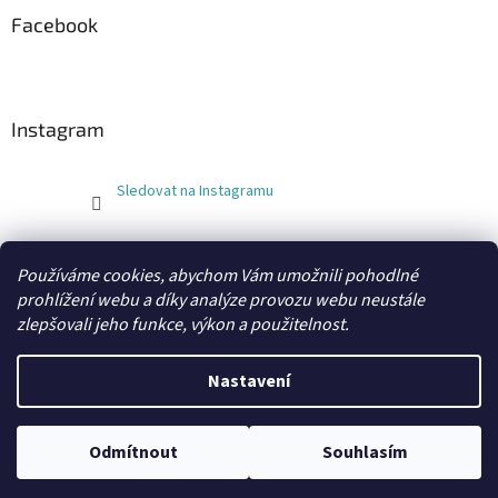
Facebook
Instagram
Sledovat na Instagramu
FLEXOBAL
KATRIN
Používáme cookies, abychom Vám umožnili pohodlné
prohlížení webu a díky analýze provozu webu neustále
zlepšovali jeho funkce, výkon a použitelnost.
Vytvořil Shoptet
Nastavení
Copyright 2026
xobaly.cz
. Všechna práva vyhrazena.
Odmítnout
Souhlasím
Grafický návrh a kódování vytvořil
BEOM.cz
.