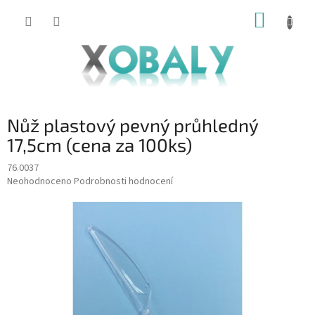
Přejít
NÁKUP
na
KOŠÍK
obsah
Nůž plastový pevný průhledný
17,5cm (cena za 100ks)
76.0037
Průměrné
Neohodnoceno
Podrobnosti hodnocení
hodnocení
produktu
je
0,0
z
5
hvězdiček.