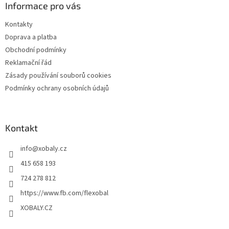
a
Informace pro vás
t
Kontakty
í
Doprava a platba
Obchodní podmínky
Reklamační řád
Zásady používání souborů cookies
Podmínky ochrany osobních údajů
Kontakt
info
@
xobaly.cz
415 658 193
724 278 812
https://www.fb.com/flexobal
XOBALY.CZ