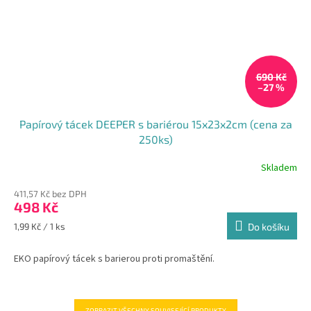
690 Kč
–27 %
Papírový tácek DEEPER s bariérou 15x23x2cm (cena za
250ks)
Skladem
411,57 Kč bez DPH
498 Kč
Měrná
1,99 Kč / 1 ks
Do košíku
cena:
EKO papírový tácek s barierou proti promaštění.
ZOBRAZIT VŠECHNY SOUVISEJÍCÍ PRODUKTY