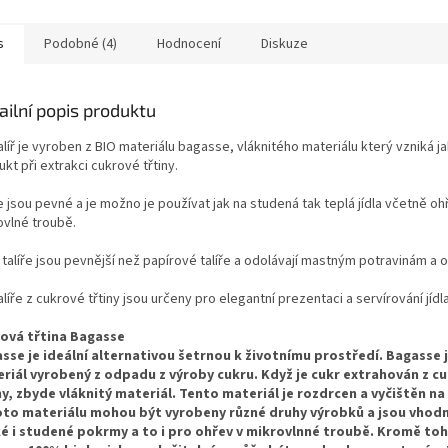
s
Podobné (4)
Hodnocení
Diskuze
ailní popis produktu
alíř je vyroben z BIO materiálu bagasse, vláknitého materiálu který vzniká ja
kt při extrakci cukrové třtiny.
e jsou pevné a je možno je používat jak na studená tak teplá jídla včetně ohř
ovlné troubě.
 talíře jsou pevnější než papírové talíře a odolávají mastným potravinám a
alíře z cukrové třtiny jsou určeny pro elegantní prezentaci a servírování jídla
ová třtina Bagasse
sse je ideální alternativou šetrnou k životnímu prostředí. Bagasse 
riál vyrobený z odpadu z výroby cukru. Když je cukr extrahován z c
ny, zbyde vláknitý materiál. Tento materiál je rozdrcen a vyčištěn na 
to materiálu mohou být vyrobeny různé druhy výrobků a jsou vhod
é i studené pokrmy a to i pro ohřev v mikrovlnné troubě. Kromě toh