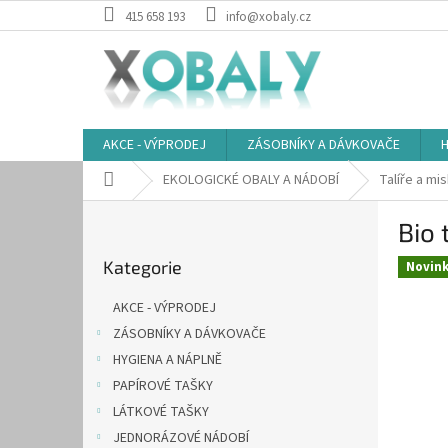
Přejít
415 658 193
info@xobaly.cz
na
obsah
AKCE - VÝPRODEJ
ZÁSOBNÍKY A DÁVKOVAČE
H
Domů
EKOLOGICKÉ OBALY A NÁDOBÍ
Talíře a mi
P
Bio 
o
Přeskočit
s
Kategorie
kategorie
Novin
t
r
AKCE - VÝPRODEJ
a
ZÁSOBNÍKY A DÁVKOVAČE
n
HYGIENA A NÁPLNĚ
n
í
PAPÍROVÉ TAŠKY
p
LÁTKOVÉ TAŠKY
a
JEDNORÁZOVÉ NÁDOBÍ