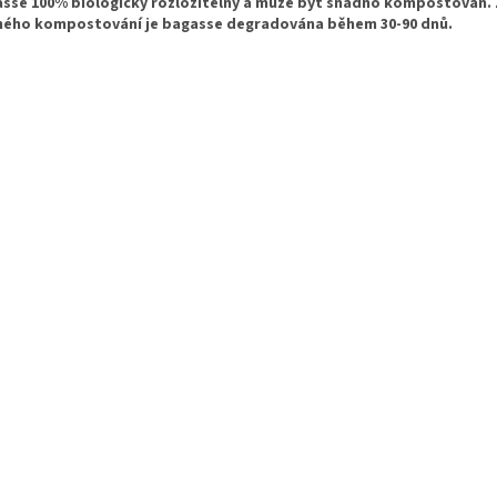
sse 100% biologicky rozložitelný a může být snadno kompostován. 
ného kompostování je bagasse degradována během 30-90 dnů.