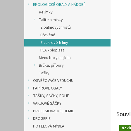
n
EKOLOGICKÉ OBALY A NÁDOBÍ
e
Kelímky
l
Talíře a misky
Z palmových listů
Dřevěné
Z cukrové třtiny
PLA - bioplast
Menu boxy na jídlo
Brčka, příbory
Tašky
OSVĚŽOVAČE VZDUCHU
PAPÍROVÉ OBALY
TAŠKY, SÁČKY, FOLIE
VAKUOVÉ SÁČKY
PROFESIONÁLNÍ CHEMIE
Souvi
DROGERIE
HOTELOVÁ MÝDLA
Novi