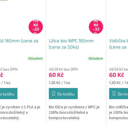
115
90
Kč
Kč
–20
–33
%
%
ůž 165mm (cena za
Lžíce bio WPC 185mm
Vidlička
(cena za 50ks)
(cena za
Skladem
Skladem
Kč bez DPH
49,59 Kč bez DPH
49,59 Kč b
Kč
60 Kč
60 Kč
Měrná
Měrná
 / 1 ks
1,20 Kč / 1 ks
1,20 Kč / 1 
cena:
cena:
o košíku
Do košíku
Do ko
ž je vyroben z C-PLA a je
Bio lžíce je vyrobena z WPC je
Bio vidličk
iorozložitelný a
100% biorozložitelná a
je 100% bio
stovatelný.
kompostovatelná.
kompostov