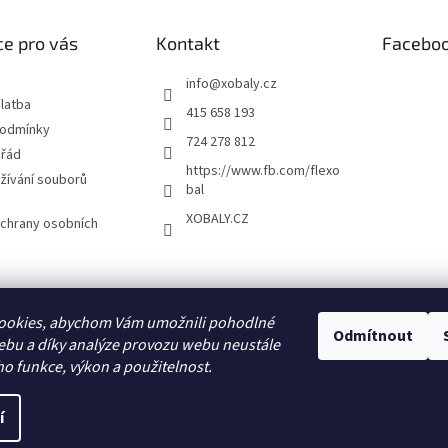
e pro vás
Kontakt
Facebo
info
@
xobaly.cz
latba
415 658 193
podmínky
724 278 812
 řád
https://www.fb.com/flexo
žívání souborů
bal
XOBALY.CZ
chrany osobních
FLEXOBAL
KATRIN
ookies, abychom Vám umožnili pohodlné
Odmítnout
ebu a díky analýze provozu webu neustále
ho funkce, výkon a použitelnost.
í