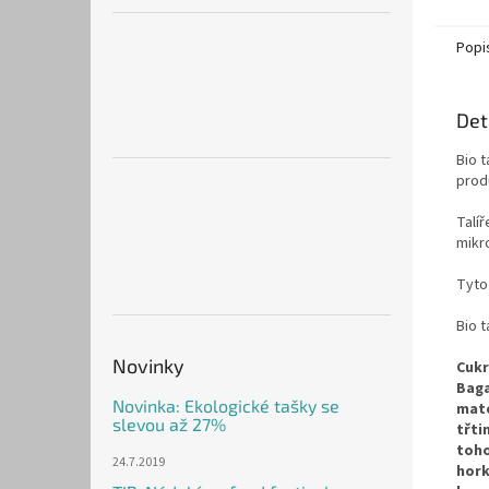
Popi
Det
Bio t
produ
Talíř
mikr
Tyto
Bio t
Novinky
Cukr
Baga
Novinka: Ekologické tašky se
mate
slevou až 27%
třti
toho
24.7.2019
hork