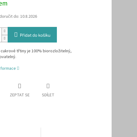
dem
oručit do:
10.8.2026
Přidat do košíku
 z cukrové třtiny je 100% biorozložitelný,
vatelný.
informace
ZEPTAT SE
SDÍLET