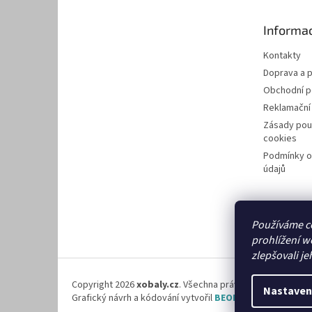
a
t
Informac
í
Kontakty
Doprava a p
Obchodní 
Reklamační
Zásady pou
cookies
Podmínky o
údajů
Používáme c
prohlížení w
zlepšovali je
Copyright 2026
xobaly.cz
. Všechna práva vyhrazena.
Nastaven
Grafický návrh a kódování vytvořil
BEOM.cz
.