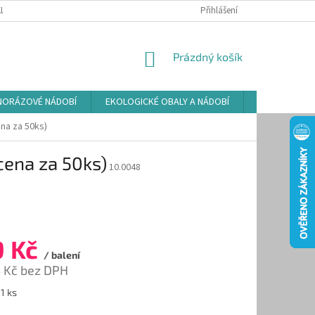
LAMAČNÍ ŘÁD
ZÁSADY POUŽÍVÁNÍ SOUBORŮ COOKIES
Přihlášení
PODMÍNKY O
NÁKUPNÍ
Prázdný košík
KOŠÍK
NORÁZOVÉ NÁDOBÍ
EKOLOGICKÉ OBALY A NÁDOBÍ
OSVĚŽOVAČE
ena za 50ks)
(cena za 50ks)
10.0048
9 Kč
/ balení
 Kč bez DPH
 1 ks