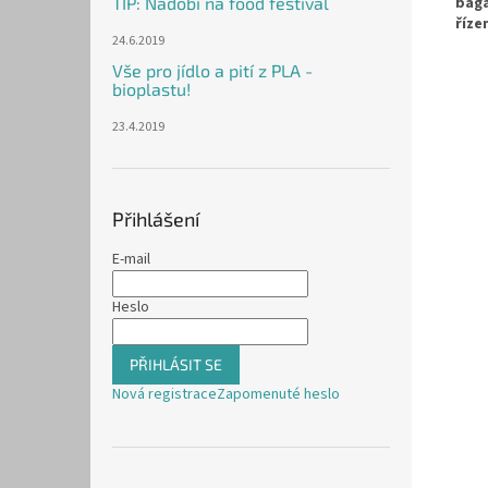
TIP: Nádobí na food festival
baga
říze
24.6.2019
Vše pro jídlo a pití z PLA -
bioplastu!
23.4.2019
Přihlášení
E-mail
Heslo
PŘIHLÁSIT SE
Nová registrace
Zapomenuté heslo