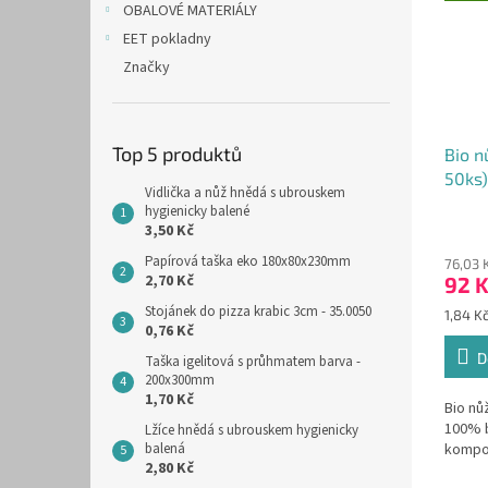
OBALOVÉ MATERIÁLY
EET pokladny
Značky
Top 5 produktů
Bio n
50ks)
Vidlička a nůž hnědá s ubrouskem
hygienicky balené
3,50 Kč
Papírová taška eko 180x80x230mm
76,03 
2,70 Kč
92 
Stojánek do pizza krabic 3cm - 35.0050
Měrná
1,84 Kč
0,76 Kč
cena:
D
Taška igelitová s průhmatem barva -
200x300mm
1,70 Kč
Bio nů
100% b
Lžíce hnědá s ubrouskem hygienicky
balená
kompo
2,80 Kč