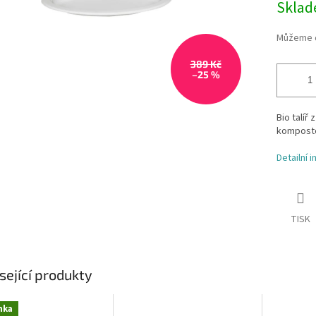
Skla
Můžeme d
389 Kč
–25 %
Bio talíř
komposto
Detailní 
TISK
sející produkty
nka