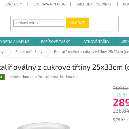
KONTAKTY
DOPRAVA A PLATBA
OBCHODNÍ PODMÍNKY
REK
HLEDAT
YGIENA A NÁPLNĚ
PAPÍROVÉ TAŠKY
LÁTKOVÉ TAŠKY
JED
sky
Z cukrové třtiny
Bio talíř oválný z cukrové třtiny 25x33cm (c
talíř oválný z cukrové třtiny 25x33cm 
Průměrné
Neohodnoceno
Podrobnosti hodnocení
ka
hodnocení
produktu
389 Kč
je
–25 %
0,0
28
z
5
238,84
hvězdiček.
Měrná
5,78 Kč /
cena: