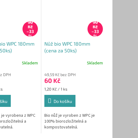
90
90
Kč
Kč
–33
–33
%
%
 bio WPC 180mm
Nůž bio WPC 180mm
 50ks)
(cena za 50ks)
Skladem
Skladem
ez DPH
49,59 Kč bez DPH
60 Kč
Měrná
ks
1,20 Kč / 1 ks
cena:
šíku
Do košíku
a je vyrobena z WPC
Bio nůž je vyroben z WPC je
rozložitelná a
100% biorozložitelná a
atelná.
kompostovatelná.