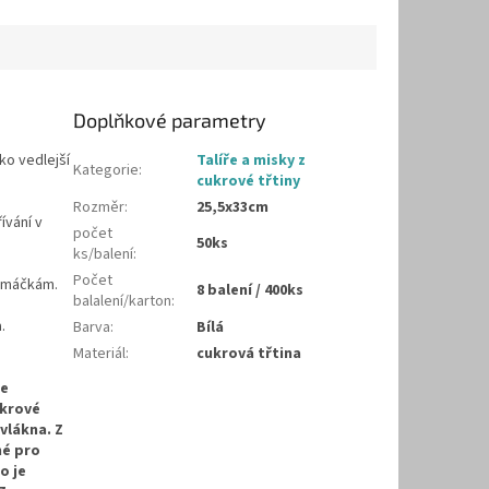
Doplňkové parametry
ko vedlejší
Talíře a misky z
Kategorie
:
cukrové třtiny
Rozměr
:
25,5x33cm
ívání v
počet
50ks
ks/balení
:
Počet
 omáčkám.
8 balení / 400ks
balalení/karton
:
.
Barva
:
Bílá
Materiál
:
cukrová třtina
je
ukrové
vlákna. Z
né pro
o je