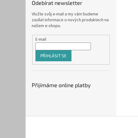
Odebírat newsletter
Vložte svůj e-mail a my vám budeme
zasílat informace o nových produktech na
našem e-shopu.
E-mail
PŘIHLÁSIT SE
Přijímáme online platby
Z
á
p