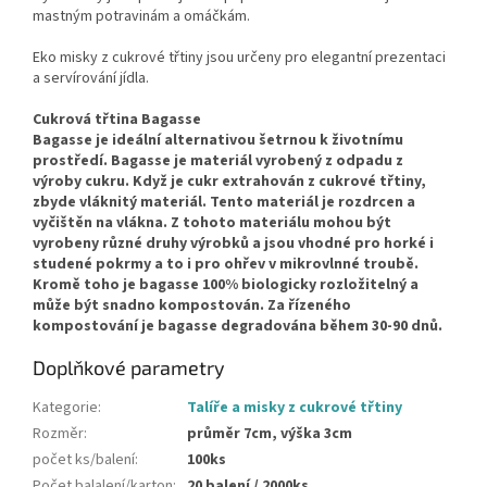
mastným potravinám a omáčkám.
Eko misky z cukrové třtiny jsou určeny pro elegantní prezentaci
a servírování jídla.
Cukrová třtina Bagasse
Bagasse je ideální alternativou šetrnou k životnímu
prostředí. Bagasse je materiál vyrobený z odpadu z
výroby cukru. Když je cukr extrahován z cukrové třtiny,
zbyde vláknitý materiál. Tento materiál je rozdrcen a
vyčištěn na vlákna. Z tohoto materiálu mohou být
vyrobeny různé druhy výrobků a jsou vhodné pro horké i
studené pokrmy a to i pro ohřev v mikrovlnné troubě.
Kromě toho je bagasse 100% biologicky rozložitelný a
může být snadno kompostován. Za řízeného
kompostování je bagasse degradována během 30-90 dnů.
Doplňkové parametry
Kategorie
:
Talíře a misky z cukrové třtiny
Rozměr
:
průměr 7cm, výška 3cm
počet ks/balení
:
100ks
Počet balalení/karton
:
20 balení / 2000ks