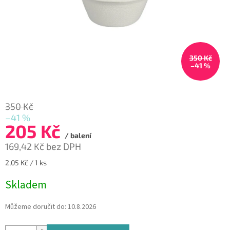
350 Kč
–41 %
350 Kč
–41 %
205 Kč
/ balení
169,42 Kč bez DPH
Měrná
2,05 Kč / 1 ks
cena:
Skladem
Můžeme doručit do:
10.8.2026