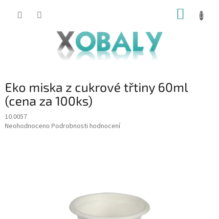
Přejít
NÁKUP
na
KOŠÍK
obsah
Eko miska z cukrové třtiny 60ml
(cena za 100ks)
10.0057
Průměrné
Neohodnoceno
Podrobnosti hodnocení
hodnocení
produktu
je
0,0
z
5
hvězdiček.