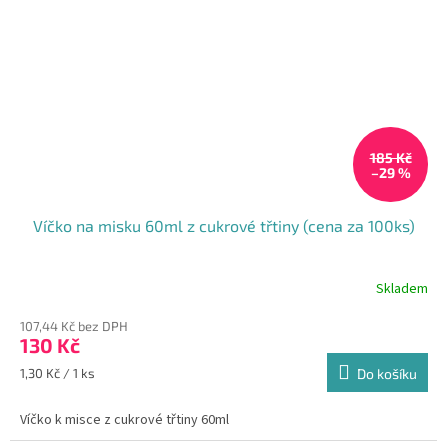
185 Kč
–29 %
Víčko na misku 60ml z cukrové třtiny (cena za 100ks)
Skladem
107,44 Kč bez DPH
130 Kč
Měrná
1,30 Kč / 1 ks
Do košíku
cena:
Víčko k misce z cukrové třtiny 60ml