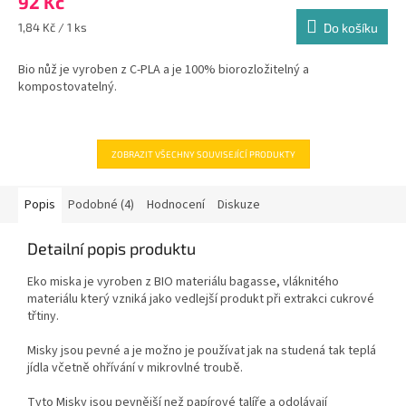
92 Kč
Měrná
1,84 Kč / 1 ks
Do košíku
cena:
Bio nůž je vyroben z C-PLA a je 100% biorozložitelný a
kompostovatelný.
ZOBRAZIT VŠECHNY SOUVISEJÍCÍ PRODUKTY
Popis
Podobné (4)
Hodnocení
Diskuze
Detailní popis produktu
Eko miska je vyroben z BIO materiálu bagasse, vláknitého
materiálu který vzniká jako vedlejší produkt při extrakci cukrové
třtiny.
Misky jsou pevné a je možno je používat jak na studená tak teplá
jídla včetně ohřívání v mikrovlné troubě.
Tyto Misky jsou pevnější než papírové talíře a odolávají