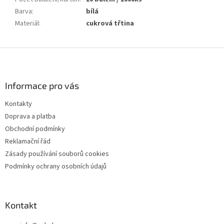
Barva
:
bílá
Materiál
:
cukrová třtina
Z
á
p
a
Informace pro vás
t
Kontakty
í
Doprava a platba
Obchodní podmínky
Reklamační řád
Zásady používání souborů cookies
Podmínky ochrany osobních údajů
Kontakt