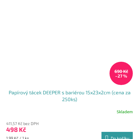
690 Kč
–27 %
Papírový tácek DEEPER s bariérou 15x23x2cm (cena za
250ks)
Skladem
411,57 Kč bez DPH
498 Kč
Měrná
1,99 Kč / 1 ks
Do košíku