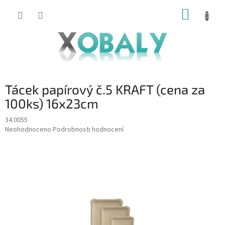
Přejít
NÁKUP
na
KOŠÍK
obsah
Tácek papírový č.5 KRAFT (cena za
100ks) 16x23cm
34.0055
Průměrné
Neohodnoceno
Podrobnosti hodnocení
hodnocení
produktu
je
0,0
z
5
hvězdiček.