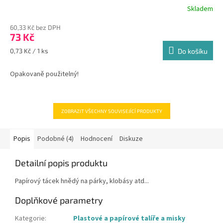
Skladem
Průměrné
hodnocení
60,33 Kč bez DPH
produktu
73 Kč
je
4,0
Měrná
0,73 Kč / 1 ks
Do košíku
z
cena:
5
Opakovaně použitelný!
hvězdiček.
ZOBRAZIT VŠECHNY SOUVISEJÍCÍ PRODUKTY
Popis
Podobné (4)
Hodnocení
Diskuze
Detailní popis produktu
Papírový tácek hnědý na párky, klobásy atd...
Doplňkové parametry
Kategorie
:
Plastové a papírové talíře a misky