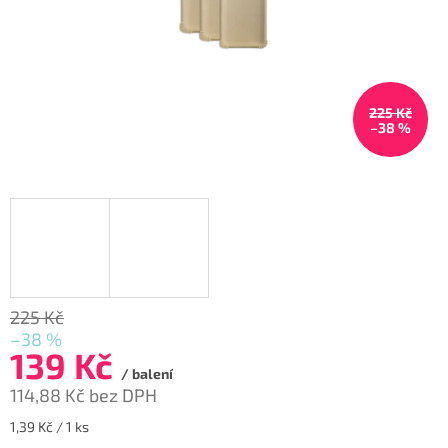
225 Kč
–38 %
225 Kč
–38 %
139 Kč
/ balení
114,88 Kč bez DPH
Měrná
1,39 Kč / 1 ks
cena: