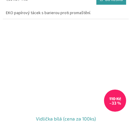
cena:
EKO papírový tácek s barierou proti promaštění.
110 Kč
–33 %
Vidlička bílá (cena za 100ks)