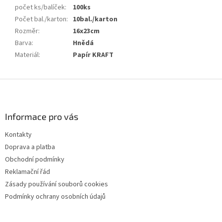
počet ks/balíček
:
100ks
Počet bal./karton
:
10bal./karton
Rozměr
:
16x23cm
Barva
:
Hnědá
Materiál
:
Papír KRAFT
Z
á
p
a
Informace pro vás
t
Kontakty
í
Doprava a platba
Obchodní podmínky
Reklamační řád
Zásady používání souborů cookies
Podmínky ochrany osobních údajů